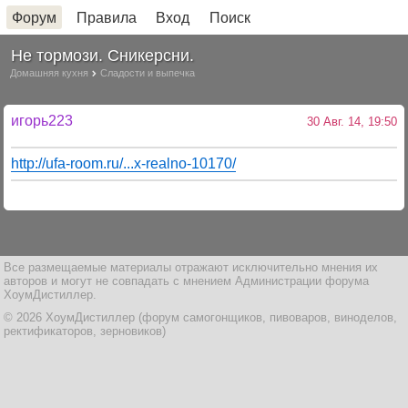
Форум
Правила
Вход
Поиск
Не тормози. Сникерсни.
Домашняя кухня
Сладости и выпечка
игорь223
30 Авг. 14, 19:50
http://ufa-room.ru/...x-realno-10170/
Все размещаемые материалы отражают исключительно мнения их
авторов и могут не совпадать с мнением Администрации форума
ХоумДистиллер.
© 2026 ХоумДистиллер (форум самогонщиков, пивоваров, виноделов,
ректификаторов, зерновиков)