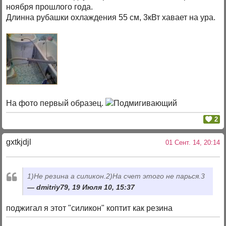
ноября прошлого года.
Длинна рубашки охлаждения 55 см, 3кВт хавает на ура.
На фото первый образец.
2
gxtkjdjl
01 Сент. 14, 20:14
1)Не резина а силикон.2)На счет этого не парься.3
dmitriy79, 19 Июля 10, 15:37
поджигал я этот "силикон" коптит как резина