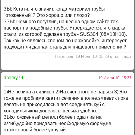
ЗЫ: Кстати, что значит, когда материал трубы
"отоженный"? Это хорошо или плохо?
ЗЗЫ: Немного погуглив, нашел на одном сайте тех.
паспорт на подобные трубы. Утверждается, что марка
стали, из которой сделана труба - SUS304 (08Х18Н10).
Так как не являюсь спецом по нержавейке, интересует
подходит ли данная сталь для пищевого применения?
Посл. ред. 19 Июля 10, 15:29 от dmitrmax
dmitriy79
19 Июля 10, 15:37
1)Не резина а силикон.2)На счет этого не парься.3)Это
тоже не проблема,хватит сечения вполне,змеевик пока
делать не приходилось,а вот соединять куб с
холодильником довелось, весьма удобно.
ЗЫ:отожженный металл более податлив на
изгиб,удобно придавать необходимую форму,не
отожженный более упругий.