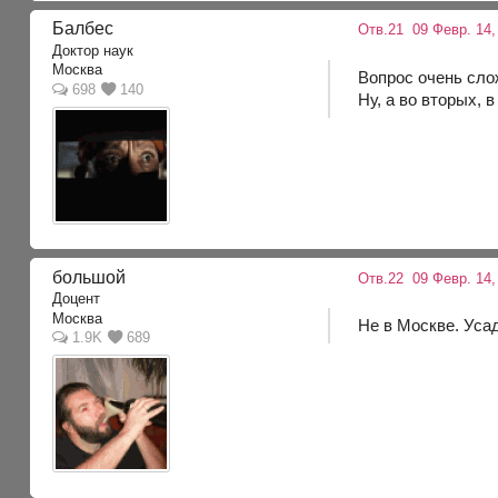
Балбес
Отв.21
09 Февр. 14,
Доктор наук
Москва
Вопрос очень сло
698
140
Ну, а во вторых, 
большой
Отв.22
09 Февр. 14,
Доцент
Москва
Не в Москве. Уса
1.9K
689