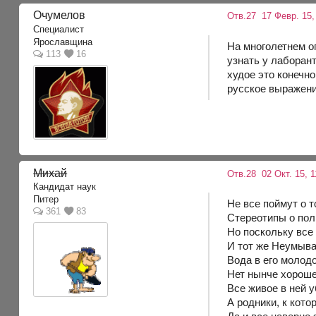
Очумелов
Отв.27
17 Февр. 15,
Специалист
Ярославщина
На многолетнем оп
113
16
узнать у лаборан
худое это конечн
русское выражение
Михай
Отв.28
02 Окт. 15, 1
Кандидат наук
Питер
Не все поймут о т
361
83
Стереотипы о пол
Но поскольку все 
И тот же Неумывак
Вода в его молод
Нет нынче хороше
Все живое в ней у
А родники, к кото