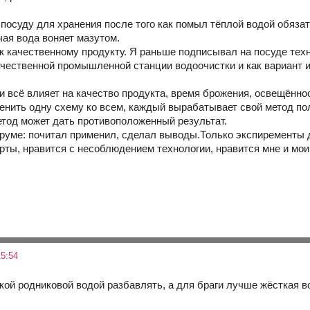
посуду для хранения после того как помыл тёплой водой обязат
чая вода воняет мазутом.
 к качественному продукту. Я раньше подписывал на посуде те
чественной промышленной станции водоочистки и как вариант из 
 всё влияет на качество продукта, время брожения, освещённост
менить одну схему ко всем, каждый вырабатывает свой метод по
етод может дать противоположенный результат.
руме: почитал применил, сделал выводы.Только экспиременты д
рты, нравится с несоблюдением технологии, нравится мне и мои
5:54
кой родниковой водой разбавлять, а для браги лучше жёсткая 