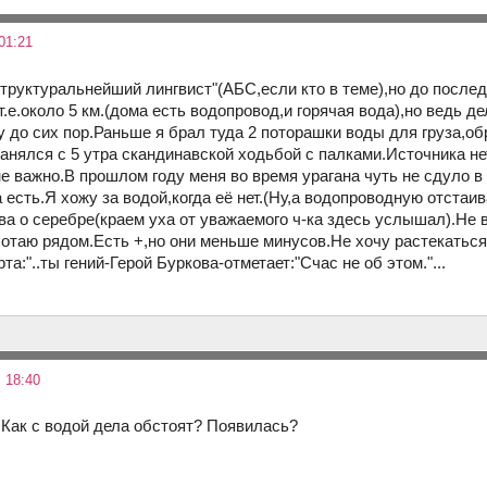
01:21
структуральнейший лингвист"(АБС,если кто в теме),но до после
т.е.около 5 км.(дома есть водопровод,и горячая вода),но ведь д
у до сих пор.Раньше я брал туда 2 поторашки воды для груза,об
анялся с 5 утра скандинавской ходьбой с палками.Источника не
не важно.В прошлом году меня во время урагана чуть не сдуло в
а есть.Я хожу за водой,когда её нет.(Ну,а водопроводную отстаи
ва о серебре(краем уха от уважаемого ч-ка здесь услышал).Не 
ботаю рядом.Есть +,но они меньше минусов.Не хочу растекатьс
та:"..ты гений-Герой Буркова-отметает:"Счас не об этом."...
 18:40
, Как с водой дела обстоят? Появилась?