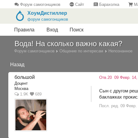
Форум самогонщиков
Сайт
Барахолка
Ма
ХоумДистиллер
форум самогонщиков
Правила
Вход
Поиск
Вода! На сколько важно какая?
Форум самогонщиков
Общение по интересам
Непознанное
Назад
большой
Отв.20
09 Февр. 14,
Доцент
Москва
Сын с другом реши
1.9K
689
баклажках прокисл
Посл. ред. 09 Февр.