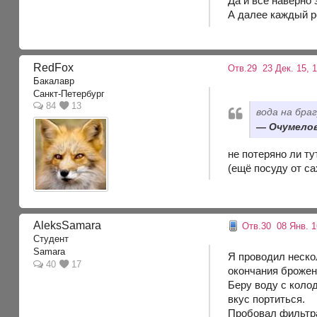
Да и все наверно 
А далее каждый р
RedFox
Отв.29
23 Дек. 15, 1
Бакалавр
Санкт-Петербург
84
13
вода на бра
Очумелов,
не потеряно ли ту
(ещё посуду от с
AleksSamara
Отв.30
08 Янв. 1
Студент
Samara
Я проводил нескол
40
17
окончания брожен
Беру воду с колод
вкус портиться.
Пробовал фильтра