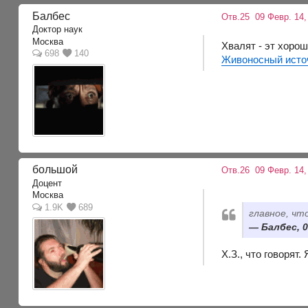
Балбес
Отв.25
09 Февр. 14,
Доктор наук
Москва
Хвалят - эт хорош
698
140
Живоносный исто
большой
Отв.26
09 Февр. 14,
Доцент
Москва
1.9K
689
главное, чт
Балбес, 0
Х.З., что говорят