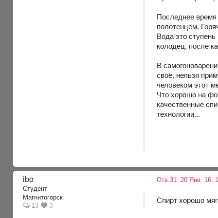
Последнее время 
полотенцем. Горя
Вода это ступень
колодец, после ка
В самогоноварении
своё, нельзя при
человеком этот м
Что хорошо на фо
качественные спи
технологии...
ibo
Отв.31
20 Янв. 16, 1
Студент
Магнитогорск
Спирт хорошо мяг
13
3