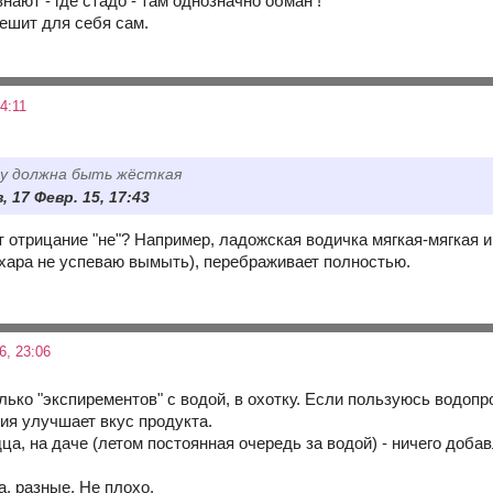
знают - где стадо - там однозначно обман !
ешит для себя сам.
4:11
гу должна быть жёсткая
 17 Февр. 15, 17:43
т отрицание "не"? Например, ладожская водичка мягкая-мягкая 
ахара не успеваю вымыть), перебраживает полностью.
6, 23:06
ько "экспирементов" с водой, в охотку. Если пользуюсь водопро
ия улучшает вкус продукта.
ца, на даче (летом постоянная очередь за водой) - ничего добав
, разные. Не плохо.