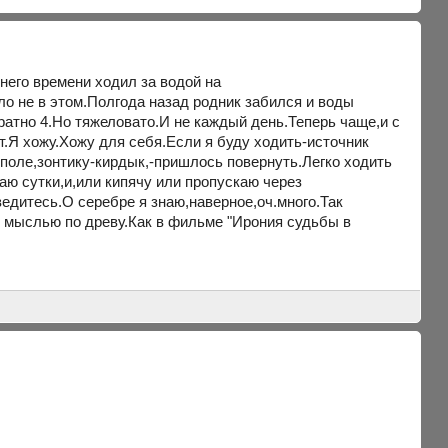
днего времени ходил за водой на
ело не в этом.Полгода назад родник забился и воды
ратно 4.Но тяжеловато.И не каждый день.Теперь чаще,и с
т.Я хожу.Хожу для себя.Если я буду ходить-источник
 поле,зонтику-кирдык,-пришлось повернуть.Легко ходить
ваю сутки,и,или кипячу или пропускаю через
ведитесь.О серебре я знаю,наверное,оч.много.Так
я мыслью по древу.Как в фильме "Ирония судьбы в