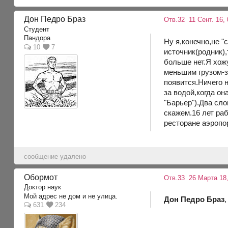
Дон Педро Браз
Отв.32
11 Сент. 16, 
Студент
Пандора
Ну я,конечно,не "
10
7
источник(родник),
больше нет.Я хож
меньшим грузом-з
появится.Ничего 
за водой,когда он
"Барьер").Два сло
скажем.16 лет ра
ресторане аэропор
сообщение удалено
Обормот
Отв.33
26 Марта 18,
Доктор наук
Мой адрес не дом и не улица.
Дон Педро Браз
631
234