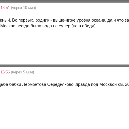
 13:51
(через 10 мин)
жный. Во первых, родник - выше-ниже уровня океана, да и что з
в Москве всегда была вода не супер (не в обиду).
 13:56
(через 5 мин)
дьба бабки Лермонтова Середняково ,правда под Москвой км. 20