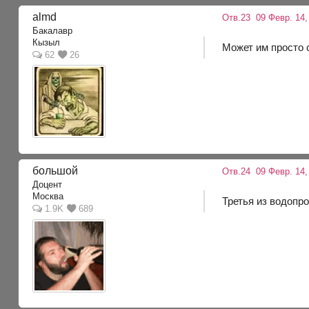
almd
Отв.23
09 Февр. 14,
Бакалавр
Кызыл
Может им просто с
62
26
большой
Отв.24
09 Февр. 14,
Доцент
Москва
Третья из водопр
1.9K
689