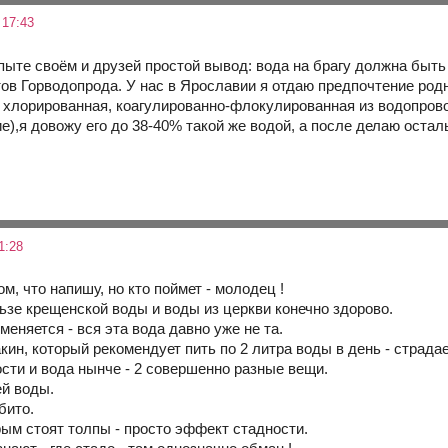
 17:43
ыте своём и друзей простой вывод: вода на брагу должна быть ж
тов Горводопрода. У нас в Ярославии я отдаю предпочтение род
о хлорированная, коагулированно-флокулированная из водопрово
),я довожу его до 38-40% такой же водой, а после делаю остал
1:28
ом, что напишу, но кто поймет - молодец !
ьзе крещенской воды и воды из церкви конечно здорово.
меняется - вся эта вода давно уже не та.
ин, который рекомендует пить по 2 литра воды в день - страда
ости и вода нынче - 2 совершенно разные вещи.
й воды.
бито.
рым стоят толпы - просто эффект стадности.