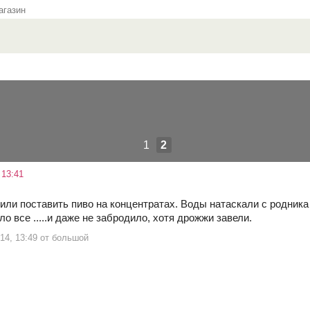
газин
1
2
 13:41
ли поставить пиво на концентратах. Воды натаскали с родника 
о все .....и даже не забродило, хотя дрожжи завели.
 14, 13:49 от большой