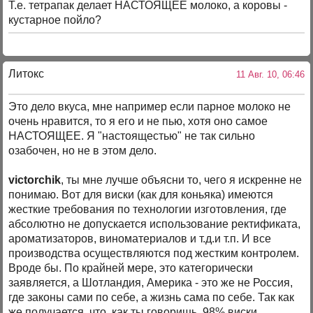
Т.е. тетрапак делает НАСТОЯЩЕЕ молоко, а коровы -
кустарное пойло?
Литокс
11 Авг. 10, 06:46
Это дело вкуса, мне например если парное молоко не
очень нравится, то я его и не пью, хотя оно самое
НАСТОЯЩЕЕ. Я "настоящестью" не так сильно
озабочен, но не в этом дело.
victorchik
, ты мне лучше объясни то, чего я искренне не
понимаю. Вот для виски (как для коньяка) имеются
жесткие требования по технологии изготовления, где
абсолютно не допускается использование ректификата,
ароматизаторов, виноматериалов и т.д.и т.п. И все
производства осуществляются под жестким контролем.
Вроде бы. По крайней мере, это категорически
заявляется, а Шотландия, Америка - это же не Россия,
где законы сами по себе, а жизнь сама по себе. Так как
же получается, что, как ты говоришь, 98% виски