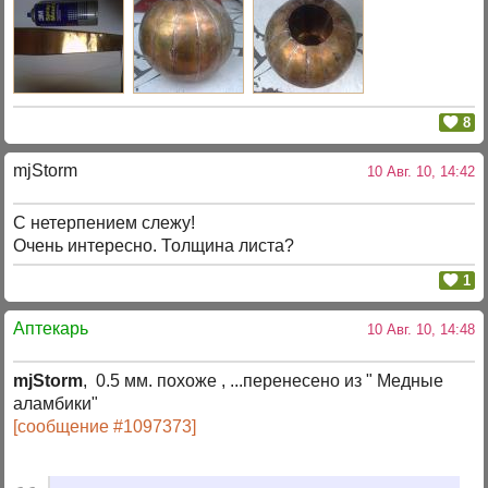
8
mjStоrm
10 Авг. 10, 14:42
C нетерпением слежу!
Очень интересно. Толщина листа?
1
Аптекарь
10 Авг. 10, 14:48
mjStorm
, 0.5 мм. похоже , ...перенесено из " Медные
аламбики"
[сообщение #1097373]