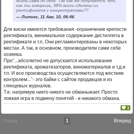
жизнь сама по себе. Так как же получается, что,
как ты говоришь, 98% виски сделаны из
ректификата с концентратами??
Литокс, 11 Авг. 10, 06:46
Для виски имеются требования -ограничение крепости
ректификата, минимальное содержание дистиллята в
ректификате и т.п. Они регламентированы в некоторых
местах. А так, в основном, производители сами себе
хозяева.
Про"...абсолютно не допускается использование
ректификата, ароматизаторов, виноматериалов и т.д.и
т.п. И все производства осуществляются под жестким
контролем..."- это байки с сайтов продавцов и из
глянцевых журналов.
Т.е. напрямую никто никого не обманывает. Просто
ловкая игра в подмену понятий - и никакого обмана.
1
Назад
1
Вперед