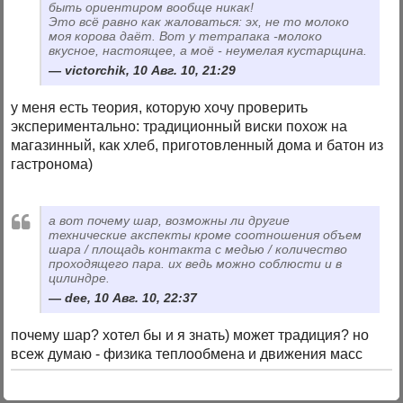
быть ориентиром вообще никак!
Это всё равно как жаловаться: эх, не то молоко
моя корова даёт. Вот у тетрапака -молоко
вкусное, настоящее, а моё - неумелая кустарщина.
victorchik, 10 Авг. 10, 21:29
у меня есть теория, которую хочу проверить
экспериментально: традиционный виски похож на
магазинный, как хлеб, приготовленный дома и батон из
гастронома)
а вот почему шар, возможны ли другие
технические акспекты кроме соотношения объем
шара / площадь контакта с медью / количество
проходящего пара. их ведь можно соблюсти и в
цилиндре.
dee, 10 Авг. 10, 22:37
почему шар? хотел бы и я знать) может традиция? но
всеж думаю - физика теплообмена и движения масс