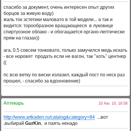
спасибо за документ, очень интересен опыт других
борцов за живую воду)
жаль ток эстетики маловато в той модели... а так и
видится: торообразное вращающееся в луковице
спиртуозное облако - и обогащается органо-лептически
прям на глазах))
ага, 0.5 совсем тонковато, только замучился медь искать
- все норовят продать если не вагон, так "хоть" центнер
((
пс всю ветку по виски излазил, каждый пост по неск раз
прошел, - спасибо за вдохновение)
Аптекарь
10 Авг. 10, 18:58
http://www.artkaden.ru/catalog&category=84
...вот
,выбирай
GurKin
, и паять ненадо