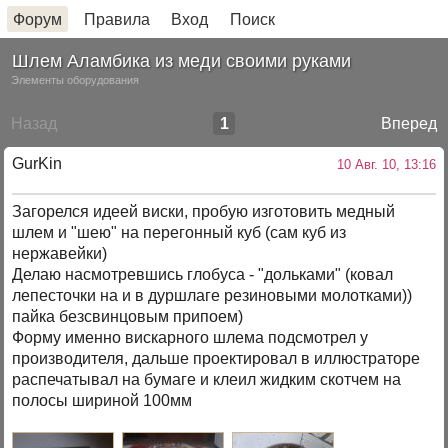
Форум
Правила
Вход
Поиск
Шлем Аламбика из меди своими руками
Элементы оборудования
Назад
1
Вперед
GurKin
10 Авг. 10, 13:16
Загорелся идеей виски, пробую изготовить медный
шлем и "шею" на перегонный куб (сам куб из
нержавейки)
Делаю насмотревшись глобуса - "дольками" (ковал
лепесточки на и в дуршлаге резиновыми молотками))
пайка безсвинцовым припоем)
Форму именно вискарного шлема подсмотрел у
производителя, дальше проектировал в иллюстраторе
распечатывал на бумаге и клеил жидким скотчем на
полосы шириной 100мм