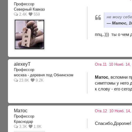
Профессор
Северный Кавказ
2.4K
559
не могу себ
Матос, 10
ппц..))) ты о чем
alexeyT
Отв.11
10 Нояб. 14,
Профессор
москва - деревня под Обнинском
Матос
, вспомни п
23.8K
9.2K
симптомы у него 
к слову - его сег
Матос
Отв.12
10 Нояб. 14,
Профессор
Краснодар
Спасибо,Дорогие!
3.3K
1.8K