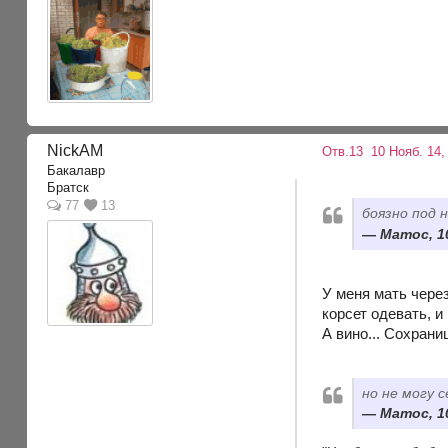
NickAM
Отв.13
10 Нояб. 14,
Бакалавр
Братск
77
13
боязно под
Матос, 10
У меня мать через
корсет одевать, и
А вино... Сохрани
но не могу 
Матос, 10