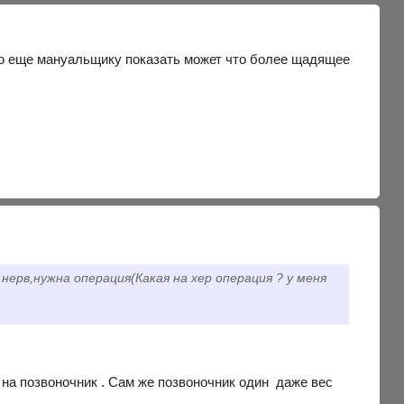
адо еще мануальщику показать может что более щадящее
ерв,нужна операция(Какая на хер операция ? у меня
 на позвоночник . Сам же позвоночник один даже вес