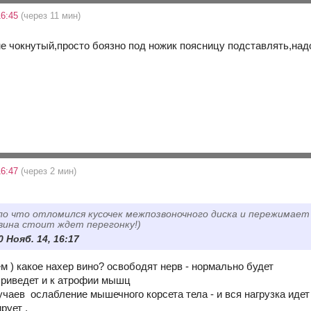
16:45
(через 11 мин)
 не чокнутый,просто боязно под ножик поясницу подставлять,н
16:47
(через 2 мин)
о что отломился кусочек межпозвоночного диска и пережимает н
 вина стоит ждет перегонку!)
 Нояб. 14, 16:17
м ) какое нахер вино? освободят нерв - нормально будет
приведет и к атрофии мышц
учаев ослабление мышечного корсета тела - и вся нагрузка идет
рует .