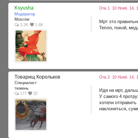
Ksyusha
Отв.1
10 Нояб. 14, 
Модератор
Moscow
Мрт это правильно
3.2K
1.6K
Тепло, покой, ме
Товарищ Корольков
Отв.2
10 Нояб. 14, 
Специалист
тюмень
Иди на мрт, дальш
177
32
У самого 4 протру
хотели отправить 
наклоняться, сумк