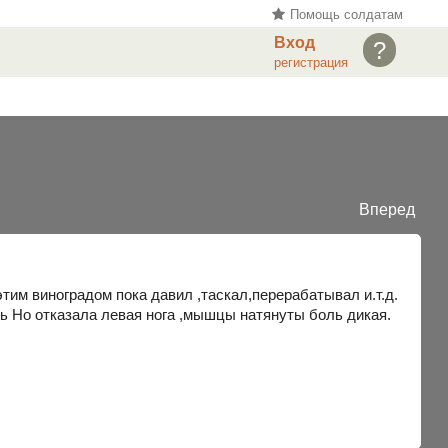
Помощь солдатам
Вход
?
регистрация
Вперед
этим виноградом пока давил ,таскал,перерабатывал и.т.д.
ь Но отказала левая нога ,мышцы натянуты боль дикая.