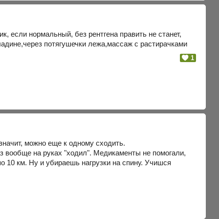
к, если нормальный, без рентгена править не станет,
ладине,через потягушечки лежа,массаж с растирачками
1
значит, можно еще к одному сходить.
раз вообще на руках "ходил". Медикаменты не помогали,
по 10 км. Ну и убираешь нагрузки на спину. Учишся