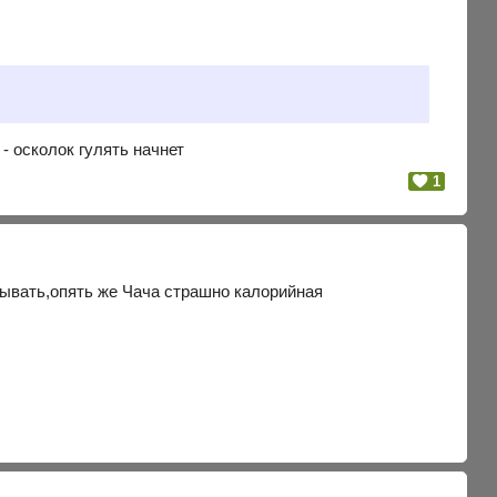
- осколок гулять начнет
1
азывать,опять же Чача страшно калорийная