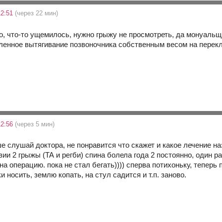
12:51
(через 22 мин)
, что-то ущемилось, нужно грыжу не просмотреть, да монуальщи
дленное вытягивание позвоночника собственным весом на перек
12:56
(через 5 мин)
е слушай доктора, не понравится что скажет и какое лечение на
зии 2 грыжы (ТА и регби) спина болела года 2 постоянно, один 
на операцию. пока не стал бегать)))) сперва потихоньку, теперь 
и носить, землю копать, на стул садится и т.п. заново.