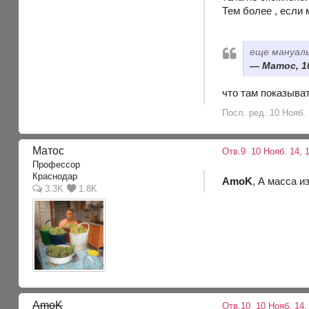
Тем более , если
еще мануал
Матос, 10
что там показыват
Посл. ред. 10 Нояб.
Матос
Отв.9
10 Нояб. 14, 
Профессор
Краснодар
AmoK
, А масса и
3.3K
1.8K
AmoK
Отв.10
10 Нояб. 14,