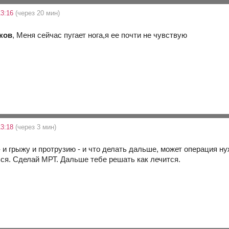
13:16
(через 20 мин)
ков
, Меня сейчас пугает нога,я ее почти не чувствую
13:18
(через 3 мин)
 и грыжу и протрузию - и что делать дальше, может операция н
ся. Сделай МРТ. Дальше тебе решать как лечится.