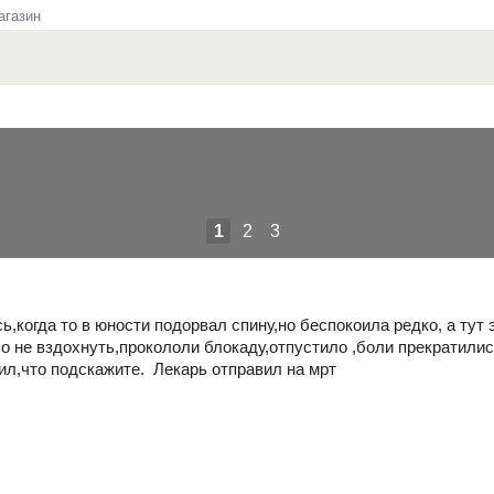
газин
1
2
3
,когда то в юности подорвал спину,но беспокоила редко, а тут 
 не вздохнуть,прокололи блокаду,отпустило ,боли прекратилис
ил,что подскажите. Лекарь отправил на мрт