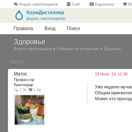
Форум самогонщиков
Сайт
Барахолка
Ма
ХоумДистиллер
форум самогонщиков
Правила
Вход
Поиск
Здоровье
Форум самогонщиков
Общение по интересам
Здоровье
Назад
Матос
10 Нояб. 14, 12:30
Профессор
Краснодар
Уже неделю мучась
3.3K
1.8K
Общем прихватило
Может кто проход