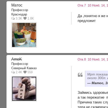
Матос
Отв.7
10 Нояб. 14, 
Профессор
Краснодар
Да ,понятно я же
3.3K
1.8K
предложит
AmoK
Отв.8
10 Нояб. 14, 
Профессор
Северный Кавказ
2.4K
559
Мрт показал
около 300л.
Матос, 10
Займись здоровье
а так пережатие 
Причина таких сл
тела не скомпенси