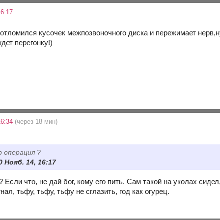
6:17
 отломился кусочек межпозвоночного диска и пережимает нерв,н
ждет перегонку!)
16:34
(через 18 мин)
р операция ?
 Нояб. 14, 16:17
? Если что, не дай бог, кому его пить. Сам такой на уколах сиде
нал, тьфу, тьфу, тьфу не сглазить, год как огурец.