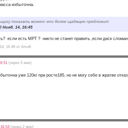
 масса избыточна.
ьщику показать может что более щадящее предложит
 Нояб. 14, 16:45
ь? если есть МРТ ? никто не станет править ,если диск сломан 
 14, 16:49 от AmoK
16:51
(через 5 мин)
збыточна уже 120кг при росте185. но не могу себе в жратве отк
 16:53
(через 2 мин)