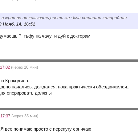
е в жратве отказывать,опять же Чача страшно калорийная
 Нояб. 14, 16:51
 думаешь ? тьфу на чачу и дуй к докторам
 17:02
(через 10 мин)
ро Крокодила...
давно начались. дождался, пока практически обездвижился...
одня оперировать должны
 17:37
(через 35 мин)
 Я все понимаю,просто с перепугу ерничаю