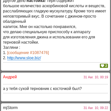
Другое дело
настойка
! Терн содержит
большое количество аскорбиновой кислоты и веществ,
расслабляющих гладкую мускулатуру. Кроме того имеет
неповторимый вкус. В сочетании с джином-просто
обалденный
напиток. Мне он настолько понравился,
что делаю специальную приспособу к аппарату
для изготовления джина и использовании его для
терновой настойки.
Загляни :
1.
[сообщение #1087476]
2.
http://www.sloe.biz/
2
Андрей
31 Авг. 10, 00:19
а у тебя сухой терновник с косточкой был?
mjStоrm
31 Авг. 10, 09:22