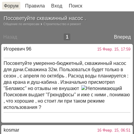
Форум
Правила
Вход
Поиск
Посоветуйте скважинный насос .
Общение по интересам
Строительство и ремонт
Назад
1
Вперед
Игоревич 96
15 Февр. 15, 17:59
Посоветуйте умеренно-бюджетный, скважинный насос
для дачи.Скважина 32м. Пользоваться будет только в
сезон , с апреля по октябрь . Расход воды планируется :
два крана и душ-кабина . Изначально присмотрел
"Беламос" но отзывы не внушают
Поисковик выдает "Грюндфосы" и иже с ними , понимаю
, что хорошие , но стоит ли при таком режиме
использования ?
kosmar
16 Февр. 15, 06:51