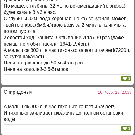
По моще, с глубины 32 м., по рекомендации(грюнфос)
будет качать 3 м3 в час.
С глубины 32м. вода хорошая, но как забурили, может
твой грюнфос(3м3/ч.)твою воду за 2 минуты качнуть, а
потом пустота!
Холостой ход. Защита. Остывание.И так 30 раз.(даже
немцы не любят насиля! 1941-1945гг.)
А малышок 300 л. в час тихонько качает и качает!(7200л.
за сутки накачает)
Цена на грюнфос до 50 м.-45тыров.
Цена на водолей-3,5-5тыров
1
Спиридоныч
16 Февр. 15, 20:39
А малышок 300 л. в час тихонько качает и качает!
И тихонько заиливает скважину до полной остановки
воды.
1