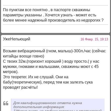
По пунктам все понятно , в паспорте скважины
параметры указанны . Хочется узнать - может есть
более менее надежный производитель из недорогих ?
УжеНепьющий
16 Февр. 15, 19:13
Возьми вибрационный (гном, малыш)-300л./час (сейчас
китайцы вооще говно)
С твоих 32м.(горизонт хороший ) воду просто.( у нас
мужики, гномами и малышами, скважины моют с 45
метров).
Это теоретег. Их не слушай. Они на
бабу(теоретическую), перед тем как залезть сука
проводят расчёты!
Для квалифицированного ответа нужна
дополнительная информация:
1)Нужно знать не глубину скважины а статический