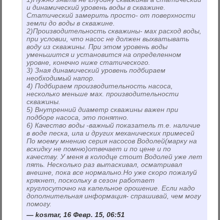
и динамический уровень воды в скважине.
Статический замерить просто- от поверхности
земли до воды в скважине.
2)Производительность скважины- мах расход воды,
при условии, что насос не должен выхватывать
воду из скважины. При этом уровень воды
уменьшится и установится на определенном
уровне, конечно ниже статического.
3) Зная динамический уровень подбираем
необходимый напор.
4) Подбираем производительность насоса,
несколько меньше мах. производительности
скважины.
5) Внутренний диаметр скважины важен при
подборе насоса, это понятно.
6) Качество воды -важный показатель т.е. наличие
в воде песка, ила и других механических примесей
По моему мнению серия насосов Водолей(марку на
вскидку не помню)отвечает и по цене и по
качеству. У меня в колодце стоит Водолей уже лет
пять. Несколько раз вытаскивал, осматривал
внешне, пока все нормально.Но уже скоро пожалуй
крякнет, поскольку в сезон работает
круглосуточно на капельное орошение. Если надо
дополнительная информация- спрашивай, чем могу
помогу.
kosmar, 16 Февр. 15, 06:51