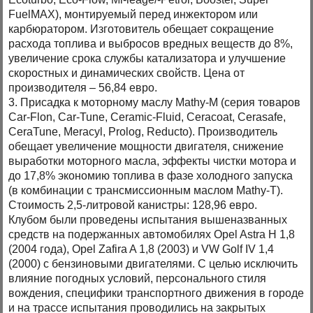
FuelMAX), монтируемый перед инжектором или
карбюратором. Изготовитель обещает сокращение
расхода топлива и выбросов вредных веществ до 8%,
увеличение срока службы катализатора и улучшение
скоростных и динамических свойств. Цена от
производителя – 56,84 евро.
3. Присадка к моторному маслу Mathy-M (серия товаров
Car-Flon, Car-Tune, Ceramic-Fluid, Ceracoat, Cerasafe,
CeraTune, Meracyl, Prolog, Reducto). Производитель
обещает увеличение мощности двигателя, снижение
выработки моторного масла, эффекты чистки мотора и
до 17,8% экономию топлива в фазе холодного запуска
(в комбинации с трансмиссионным маслом Mathy-T).
Стоимость 2,5-литровой канистры: 128,96 евро.
Клубом были проведены испытания вышеназванных
средств на подержанных автомобилях Opel Astra H 1,8
(2004 года), Opel Zafira A 1,8 (2003) и VW Golf IV 1,4
(2000) с бензиновыми двигателями. С целью исключить
влияние погодных условий, персонального стиля
вождения, специфики транспортного движения в городе
и на трассе испытания проводились на закрытых