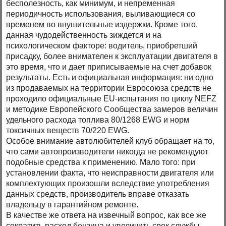
бесполезность, как минимум, и непременная
периодичность использования, выливающиеся со
временем во внушительные издержки. Кроме того,
данная чудодейственность зиждется и на
психологическом факторе: водитель, приобретший
присадку, более внимателен к эксплуатации двигателя в
это время, что и дает приписываемые на счет добавок
результаты. Есть и официальная информация: ни одно
из продаваемых на территории Евросоюза средств не
проходило официальные EU-испытания по циклу NEFZ
и методике Европейского Сообщества замеров величин
удельного расхода топлива 80/1268 EWG и норм
токсичных веществ 70/220 EWG.
Особое внимание автолюбителей клуб обращает на то,
что сами автопроизводители никогда не рекомендуют
подобные средства к применению. Мало того: при
установлении факта, что неисправности двигателя или
комплектующих произошли вследствие употребления
данных средств, производитель вправе отказать
владельцу в гарантийном ремонте.
В качестве же ответа на извечный вопрос, как все же
сократить расход бензина и увеличить срок службы