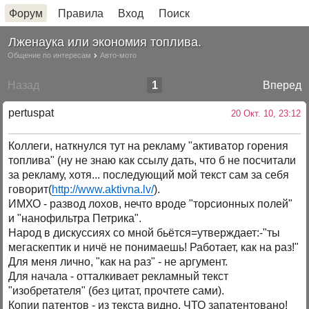
Форум
Правила
Вход
Поиск
Лженаука или экономия топлива.
Общение по интересам
Авто-мото
Назад
1
Вперед
pertuspat
20 Окт. 10, 23:12
Коллеги, наткнулся тут на рекламу "активатор горения
топлива" (ну не знаю как ссылу дать, что б не посчитали
за рекламу, хотя... последующий мой текст сам за себя
говорит(
http://www.aktivna.lv/
).
ИМХО - развод лохов, нечто вроде "торсионных полей"
и "нанофильтра Петрика".
Народ в дискуссиях со мной бьётся=утверждает:-"ты
мегаскептик и ничё не понимаешь! Работает, как на раз!"
Для меня лично, "как на раз" - не аргумент.
Для начала - отталкивает рекламный текст
"изобретателя" (без цитат, прочтете сами).
Копии патентов - из текста видно, ЧТО запатентовано!