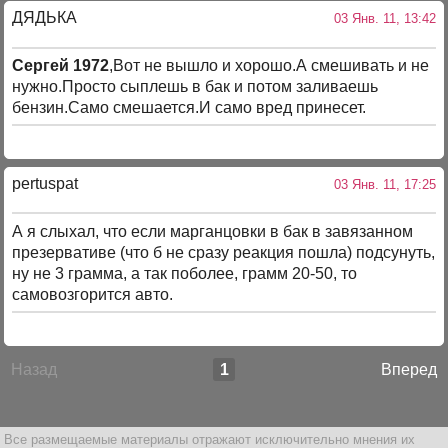
ДЯДЬКА
03 Янв. 11, 13:42
Сергей 1972
,Вот не вышло и хорошо.А смешивать и не
нужно.Просто сыплешь в бак и потом заливаешь
бензин.Само смешается.И само вред принесет.
pertuspat
03 Янв. 11, 17:25
А я слыхал, что если марганцовки в бак в завязанном
презервативе (что б не сразу реакция пошла) подсунуть,
ну не 3 грамма, а так поболее, грамм 20-50, то
самовозгорится авто.
Назад
1
Вперед
Все размещаемые материалы отражают исключительно мнения их