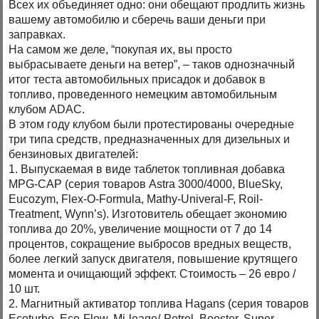
Всех их объединяет одно: они обещают продлить жизнь
вашему автомобилю и сберечь ваши деньги при
заправках.
На самом же деле, “покупая их, вы просто
выбрасываете деньги на ветер”, – таков однозначный
итог теста автомобильных присадок и добавок в
топливо, проведенного немецким автомобильным
клубом ADAC.
В этом году клубом были протестированы очередные
три типа средств, предназначенных для дизельных и
бензиновых двигателей:
1. Выпускаемая в виде таблеток топливная добавка
MPG-CAP (серия товаров Astra 3000/4000, BlueSky,
Eucozym, Flex-O-Formula, Mathy-Univeral-F, Roil-
Treatment, Wynn’s). Изготовитель обещает экономию
топлива до 20%, увеличение мощности от 7 до 14
процентов, сокращение выбросов вредных веществ,
более легкий запуск двигателя, повышение крутящего
момента и очищающий эффект. Стоимость – 26 евро /
10 шт.
2. Магнитный активатор топлива Hagans (серия товаров
Ecoturbo, Eco-Flow, Mi-leage/-Petrol, Booster, Super