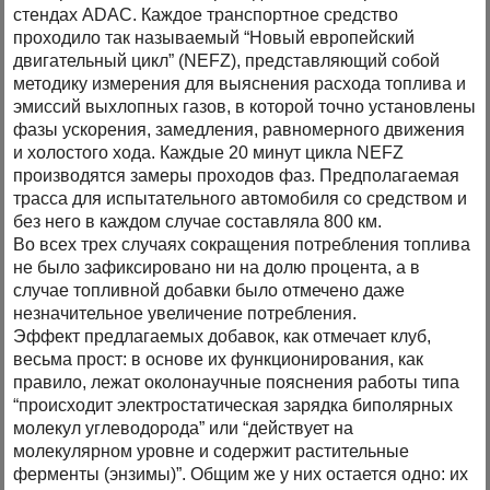
стендах ADAC. Каждое транспортное средство
проходило так называемый “Новый европейский
двигательный цикл” (NEFZ), представляющий собой
методику измерения для выяснения расхода топлива и
эмиссий выхлопных газов, в которой точно установлены
фазы ускорения, замедления, равномерного движения
и холостого хода. Каждые 20 минут цикла NEFZ
производятся замеры проходов фаз. Предполагаемая
трасса для испытательного автомобиля со средством и
без него в каждом случае составляла 800 км.
Во всех трех случаях сокращения потребления топлива
не было зафиксировано ни на долю процента, а в
случае топливной добавки было отмечено даже
незначительное увеличение потребления.
Эффект предлагаемых добавок, как отмечает клуб,
весьма прост: в основе их функционирования, как
правило, лежат околонаучные пояснения работы типа
“происходит электростатическая зарядка биполярных
молекул углеводорода” или “действует на
молекулярном уровне и содержит растительные
ферменты (энзимы)”. Общим же у них остается одно: их