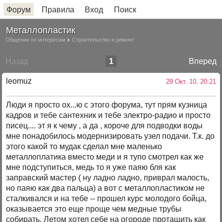
Форум
Правила
Вход
Поиск
Металлопластик
Общение по интересам
Строительство и ремонт
Назад
1
Вперед
leomuz
29 Окт. 10, 20:21
Люди я просто ох...ю с этого форума, тут прям кузница
кадров и тебе сантехник и тебе электро-радио и просто
писец.... эт я к чему , а да , короче для подводки воды
мне понадобилось модернизировать узел подачи. Т.к. до
этого какой то мудак сделал мне маленько
металлоплатика вместо меди и я тупо смотрел как же
мне подступиться, медь то я уже паяю бля как
заправский мастер ( ну ладно ладно, приврал малость,
но паяю как два пальца) а вот с металлопластиком не
сталкивался и на тебе -- прошел курс молодого бойца,
оказывается это еще проще чем медные трубы
собирать. Летом хотел себе на огороде протащить как