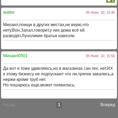
2
waltor
05 Нояб. 10, 15:46
Михаил,поищи в других местах,не верю,что
нету.Вон,Запал,говорит,у них дома всё ей
разводят.Луноликие братья навезли.
Михаил0501
05 Нояб. 10, 15:56
Да вот я тоже удивляюсь,но в магазинах сан.тех. нет.ИХ
к этому бизнесу не подпускают что ли,тряпок завались,а
нержи кроме труб нет.
Но пошарюсь еще,может появилась.
Назад
1
Вперед