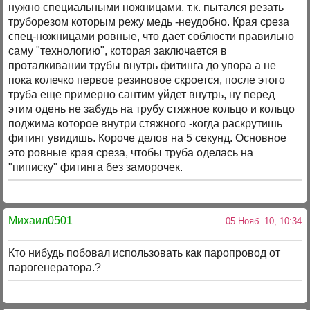
нужно специальными ножницами, т.к. пытался резать
труборезом которым режу медь -неудобно. Края среза
спец-ножницами ровные, что дает соблюсти правильно
саму "технологию", которая заключается в
проталкивании трубы внутрь фитинга до упора а не
пока колечко первое резиновое скроется, после этого
труба еще примерно сантим уйдет внутрь, ну перед
этим одень не забудь на трубу стяжное кольцо и кольцо
поджима которое внутри стяжного -когда раскрутишь
фитинг увидишь. Короче делов на 5 секунд. Основное
это ровные края среза, чтобы труба оделась на
"пиписку" фитинга без заморочек.
Михаил0501
05 Нояб. 10, 10:34
Кто нибудь побовал использовать как паропровод от
парогенератора.?