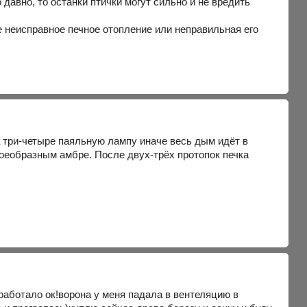
о давно, то останки птички могут сильно и не вредить
е неисправное печное отопление или неправильная его
а три-четыре паяльную лампу иначе весь дым идёт в
своеобразным амбре. После двух-трёх протопок печка
работало ок!ворона у меня падала в вентеляцию в