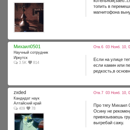
котельной(заеб..с
топить в перемеш
магнитофона выну
Михаил0501
Отв.6
03 Нояб. 10, 0
Научный сотрудник
Иркутск
Если на улице теп
3.5K
814
если камин или п
редкость,в основ
zxded
Отв.7
03 Нояб. 10, 
Кандидат наук
Алтайский край
Про тягу Михаил 
409
78
Осину не рекомен
привязываешь гру
выгребай сажу.