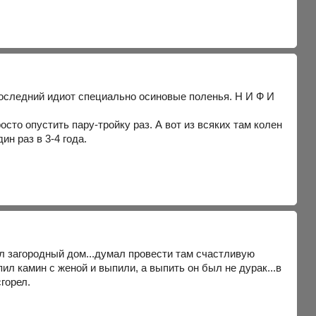
последний идиот специально осиновые поленья. Н И Ф И
осто опустить пару-тройку раз. А вот из всяких там колен
н раз в 3-4 года.
ил загородный дом...думал провести там счастливую
пил камин с женой и выпили, а выпить он был не дурак...в
горел.