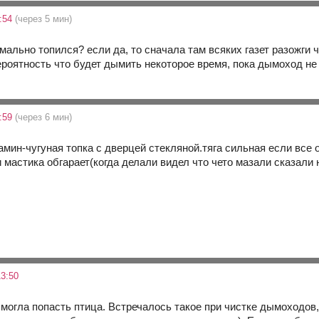
1:54
(через 5 мин)
мально топился? если да, то сначала там всяких газет разожги
вероятность что будет дымить некоторое время, пока дымоход н
1:59
(через 6 мин)
амин-чугуная топка с дверцей стекляной.тяга сильная если все
и мастика обгарает(когда делали видел что чето мазали сказали 
3:50
могла попасть птица. Встречалось такое при чистке дымоходов, 