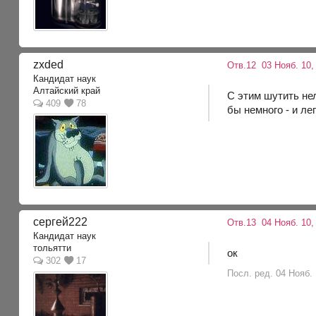
zxded
Отв.12
03 Нояб. 10,
Кандидат наук
Алтайский край
С этим шутить не
409
78
бы немного - и ле
сергей222
Отв.13
04 Нояб. 10,
Кандидат наук
тольятти
ок
302
17
Посл. ред. 04 Нояб. 