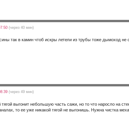
07:50
(через 40 мин)
осины так в камин чтоб искры летели из трубы тоже дымоход не 
08:39
(через 49 мин)
 тягой выгонит небольшую часть сажи, но то что наросло на стен
аналах, то ее уже никакой тягой не выгонишь. Нужна чистка мех