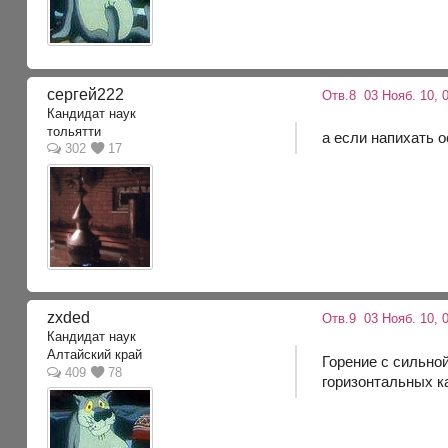
сергей222
Отв.8
03 Нояб. 10, 
Кандидат наук
тольятти
а если напихать 
302
17
zxded
Отв.9
03 Нояб. 10, 
Кандидат наук
Алтайский край
Горение с сильной
409
78
горизонтальных к