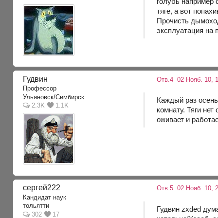
голубь например с
тяге, а вот попах
Прочисть дымоход
эксплуатация на 
Гудвин
Отв.4
02 Нояб. 10, 
Профессор
Ульяновск/Симбирск
Каждый раз осень
2.3K
1.1K
комнату. Тяги нет
оживает и работае
сергей222
Отв.5
02 Нояб. 10, 2
Кандидат наук
тольятти
Гудвин zxded дум
302
17