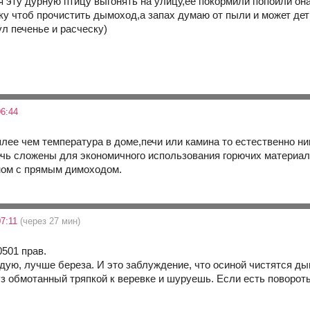
я эту дурную птицу выгонять на улицу,ее покормили попоили она
ку чтоб прочистить дымоход,а запах думаю от пыли и может дет
л печенье и расческу)
6:44
лее чем температура в доме,печи или камина то естественно ник
ечь сложены для экономичного использования горючих материал
ном с прямым димоходом.
07:11
(через 27 мин)
0501 прав.
дую, лучше береза. И это заблуждение, что осиной чистятся ды
з обмотанный тряпкой к веревке и шуруешь. Если есть повороты