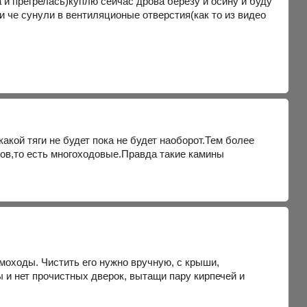
 и прегрелась)куплю сейчас дрова березу и осину и буду
и че сунули в вентиляционые отверстия(как то из видео
акой тяги не будет пока не будет наоборот.Тем более
ов,то есть многоходовые.Правда такие камины
моходы. Чистить его нужно вручную, с крыши,
 и нет прочистных дверок, вытащи пару кирпечей и