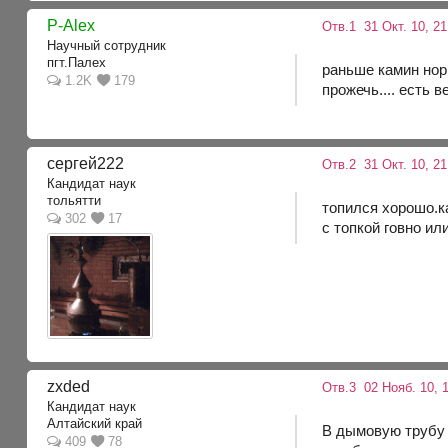
P-Alex
Отв.1
31 Окт. 10, 2
Научный сотрудник
пгт.Палех
раньше камин нор
1.2K
179
прожечь.... есть 
сергей222
Отв.2
31 Окт. 10, 2
Кандидат наук
тольятти
топился хорошо.к
302
17
с топкой говно ил
zxded
Отв.3
02 Нояб. 10, 1
Кандидат наук
Алтайский край
В дымовую трубу 
409
78