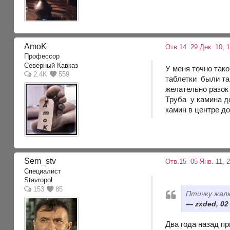
AmoK
Отв.14
29 Дек. 10, 1
Профессор
Северный Кавказ
У меня точно так
2.4K
559
таблетки были та
желательно разок
Труба у камина до
камин в центре до
Sem_stv
Отв.15
05 Янв. 11, 2
Специалист
Stavropol
153
85
Птичку жал
zxded, 02
Два года назад пр