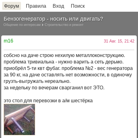
Форум
Правила
Вход
Поиск
Бензогенератор - носить или двигать?
Общение по интересам
Строительство и ремонт
m16
31 Авг. 15, 21:42
собсно на даче строю нехилую металлоконструкцию.
проблема тривиальна - нужно варить а сеть дерьмо.
приобрёл 5-ти квт фубаг. проблема №2 - вес генератора
за 90 кг, на даче оставлять нет возможности, в одиночку
грузть-выгружать нереально.
за недельку по вечерам сварганил вот ЭТО.
это стол для перевозки в а/м шестёрка