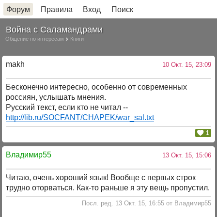
Форум
Правила
Вход
Поиск
Война с Саламандрами
Общение по интересам
Книги
makh
10 Окт. 15, 23:09
Бесконечно интересно, особенно от современных
россиян, услышать мнения.
Русский текст, если кто не читал --
http://lib.ru/SOCFANT/CHAPEK/war_sal.txt
1
Владимир55
13 Окт. 15, 15:06
Читаю, очень хороший язык! Вообще с первых строк
трудно оторваться. Как-то раньше я эту вещь пропустил.
Посл. ред. 13 Окт. 15, 16:55 от Владимир55