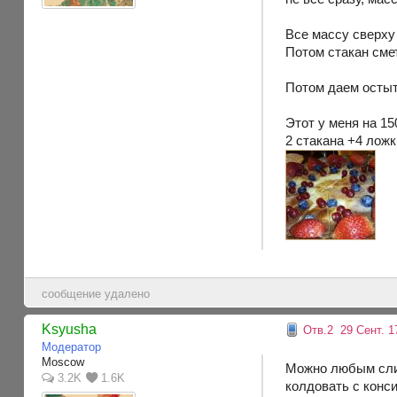
Все массу сверху
Потом стакан сме
Потом даем осты
Этот у меня на 1
2 стакана +4 ложк
сообщение удалено
Ksyusha
Отв.2
29 Сент. 17
Модератор
Moscow
Можно любым слив
3.2K
1.6K
колдовать с конс