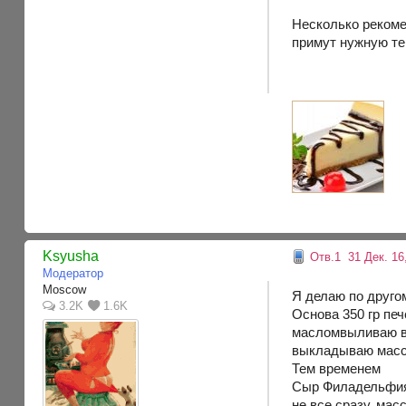
Несколько рекоме
примут нужную те
Ksyusha
Отв.1
31 Дек. 16,
Модератор
Moscow
Я делаю по друго
3.2K
1.6K
Основа 350 гр пе
масломвыливаю в 
выкладываю массу
Тем временем
Сыр Филадельфия 
не все сразу, мас