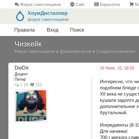
Форум самогонщиков
Сайт
Барахолка
Ма
ХоумДистиллер
форум самогонщиков
Правила
Вход
Поиск
Чизкейк
Форум самогонщиков
Домашняя кухня
Сладости и выпечка
DюDя
16 Нояб. 15, 18:03
Доцент
Питер
Интересно, что чи
1.1K
210
подобном блюде с
XII века не сущес
кушали задолго д
дополнительное э
брутальный.
Ингредиенты (8-10
Для начинки:
700 г мягкого сли