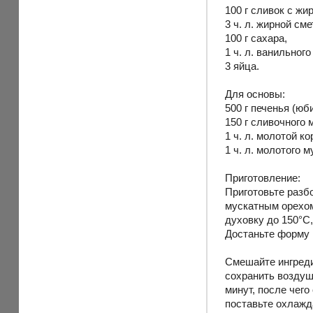
100 г сливок с жи
3 ч. л. жирной см
100 г сахара,
1 ч. л. ванильного
3 яйца.
Для основы:
500 г печенья (юб
150 г сливочного 
1 ч. л. молотой к
1 ч. л. молотого м
Приготовление:
Приготовьте разб
мускатным орехом
духовку до 150°С
Достаньте форму и
Смешайте ингреди
сохранить воздуш
минут, после чего
поставьте охлажда