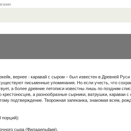
газин
зкейк, вернее - каравай с сыром – был известен в Древней Руси с
уществуют письменные упоминания. Но если учесть, что сохр
твует, а более древние летописи известны лишь по поздним спис
о крестоносцев, а разнообразные сырники, ватрушки, караваи с
тому подтверждение. Творожная запеканка, знакомая всем, рожд
 порций):
вочного сыра (Филадельфия),