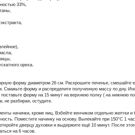
рностью 33%,
етаны,
 экстракта,
илейное),
масла,
орицы,
ускатного ореха.
орную форму диаметром 26 см. Раскрошите печенье, смешайте е
. Смажьте форму и распределите полученную массу по дну. Ино
, поставьте форму на 15 минут на верхнюю полку ( на нижнюю п
, не разбирая, остудите.
енты начинки, кроме яиц. Взбейте венчиком отдельно желтки и б
ность. Поместите начинку на основу. Выпекайте при 150°С 1 час
 откройте дверцу духовки и выдержите ещё 10 минут. После этог
ться на 6 часов.