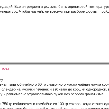
ндаций. Все ингредиенты должны быть одинаковой температуры
мпературу. Чтобы чизкейк не треснул при разборе формы, пройд
 15:41
му
ченья типа юбилейного 60 гр сливочного масла чайная ложка кор
блендер на кусочки печенек и взбиваю до крошки однородной, в
 и равномерно утрамбовываю рукой без особого фанатизма,
750 гр взбивается в комбайне со 100 гр сахара, когда станет о
са становится более легкой и текучей, цедра одного лимона и ва