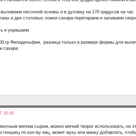
 выливаем песочной основы и в духовку на 170 градусов на час
таны и две столовых ложки сахара перетираем и заливаем сверх
ть и украшаем
500 гр Филадельфии, разница только в размере формы для выпеч
и сахара
, 10:18
очным мягким сыром, можно мягкий творог использовать, но это
истенциец по кол-ву яиц, может муку или манку добавлять, чтоб