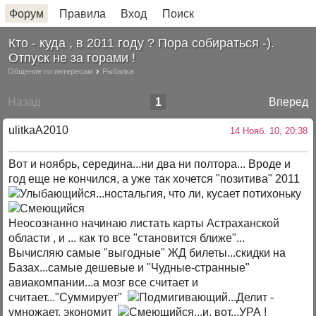
Форум
Правила
Вход
Поиск
Кто - куда , в 2011 году ? Пора собираться -).
Отпуск не за горами !
Общение по интересам
Рыбалка
Назад
1
Вперед
ulitkaA2010
14 Нояб. 10, 20:38
Вот и ноябрь, середина...ни два ни полтора... Вроде и
год еще не кончился, а уже так хочется "позитива" 2011
...ностальгия, что ли, кусает потихоньку
Неосознанно начинаю листать карты Астраханской
области , и ... как то все "становится ближе"...
Вычисляю самые "выгодные" ЖД билеты...скидки на
Базах...самые дешевые и "Чудные-странные"
авиакомпании...а мозг все считает и
считает..."Суммирует"
...Делит -
умножает, экономит
...и, вот...УРА !