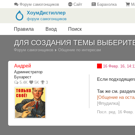
Форум самогонщиков
Сайт
Барахолка
Ма
ХоумДистиллер
форум самогонщиков
Правила
Вход
Поиск
ДЛЯ СОЗДАНИЯ ТЕМЫ ВЫБЕРИТ
Форум самогонщиков
Общение по интересам
Андрей
16 Февр. 16, 14:1
Администратор
Бухарест
Если подходящего
5.4K
5K
3
Так же см. разде
[Общение на оста
[Флудилка]
Посл. ред. 16 Февр.