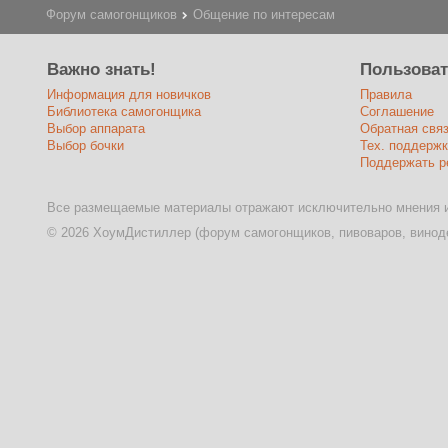
Форум самогонщиков
Общение по интересам
Важно знать!
Пользова
Информация для новичков
Правила
Библиотека самогонщика
Соглашение
Выбор аппарата
Обратная свя
Выбор бочки
Тех. поддержк
Поддержать р
Все размещаемые материалы отражают исключительно мнения и
© 2026 ХоумДистиллер (форум самогонщиков, пивоваров, виноде