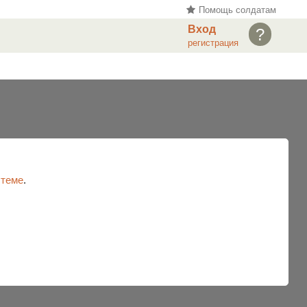
Помощь солдатам
Вход
?
регистрация
 теме
.