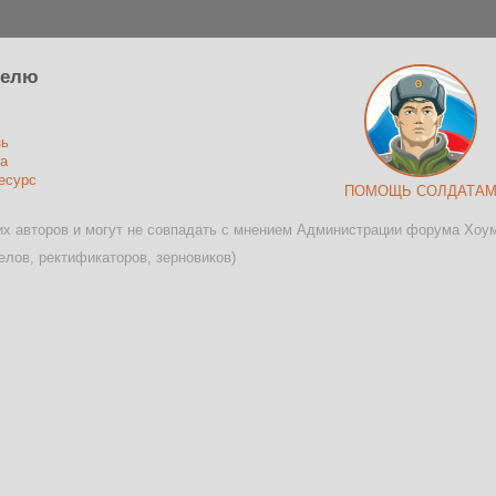
телю
зь
а
есурс
ПОМОЩЬ СОЛДАТА
х авторов и могут не совпадать с мнением Администрации форума Хоу
лов, ректификаторов, зерновиков)