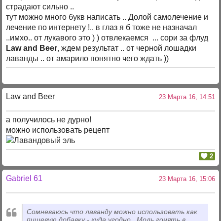
страдают сильно ..
тут можно много букв написать .. Долой самолечение и
лечение по интернету !.. в глаз я б тоже не назначал
..имхо.. от лукавого это ) ) отвлекаемся ... сори за флуд
Law and Beer
, ждем результат .. от черной лошадки
лаванды .. от амарило понятно чего ждать ))
Law and Beer
23 Марта 16, 14:51
а получилось не дурно!
можно использовать рецепт
2
Gabriel 61
23 Марта 16, 15:06
Сомневаюсь что лаванду можно использовать как
пищевую добавку - куда угодно . Моль гонять в