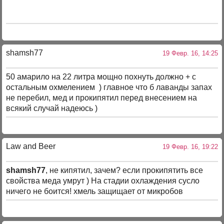
shamsh77
19 Февр. 16, 14:25
50 амарило на 22 литра мощно похнуть должно + с
остальным охмелением ) главное что б лаванды запах
не перебил, мед и прокипятил перед внесением на
всякий случай надеюсь )
Law and Beer
19 Февр. 16, 19:22
shamsh77
, не кипятил, зачем? если прокипятить все
свойства меда умрут ) На стадии охлаждения сусло
ничего не боится! хмель защищает от микробов