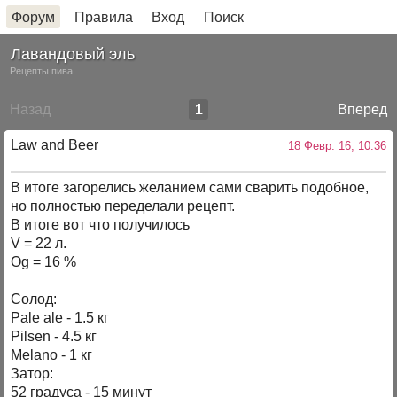
Форум
Правила
Вход
Поиск
Лавандовый эль
Рецепты пива
Назад
1
Вперед
Law and Beer
18 Февр. 16, 10:36
В итоге загорелись желанием сами сварить подобное,
но полностью переделали рецепт.
В итоге вот что получилось
V = 22 л.
Og = 16 %
Солод:
Pale ale - 1.5 кг
Pilsen - 4.5 кг
Melano - 1 кг
Затор:
52 градуса - 15 минут