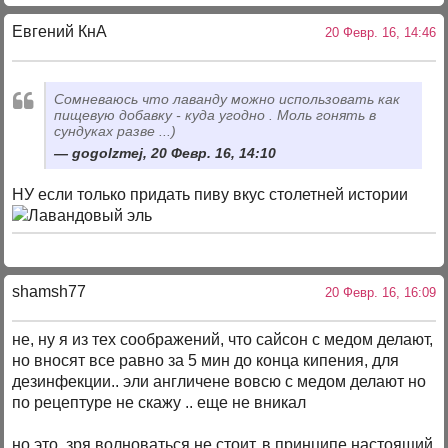
Евгений КнА
20 Февр. 16, 14:46
Сомневаюсь что лаванду можно использовать как
пищевую добавку - куда угодно . Моль гонять в
сундуках разве ...)
gogolzmej, 20 Февр. 16, 14:10
НУ если только придать пиву вкус столетней истории
shamsh77
20 Февр. 16, 16:09
не, ну я из тех соображений, что сайсон с медом делают,
но вносят все равно за 5 мин до конца кипения, для
дезинфекции.. эли англичене вовсю с медом делают но
по рецептуре не скажу .. еще не вникал
но это, зря волноваться не стоит, в принципе настоящий