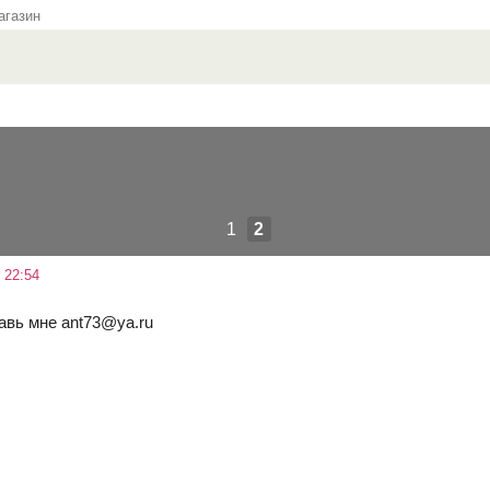
газин
1
2
 22:54
авь мне ant73@ya.ru
!