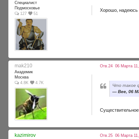
Специалист
Подмосковье
Хорошо, надеюсь 
127
51
mak210
Отв.24
06 Марта 11,
Академик
Москва
4.8K
4.7K
Что такое 
Bee, 06 М
Существительное,
kazimirov
Отв.25
06 Марта 11,