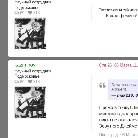
Научный сотрудник
Подмосковье
"великий комбина
692
313
-- Какая фемина! 
kazimirov
Отв.26
06 Марта 11,
Научный сотрудник
Подмосковье
692
313
Херня все э
может.
mak210, 0
Прямо в точку! Ли
миллион долларов
никто не оказалс
Зовут его Джеймс
Посл. ред. 06 Марта 