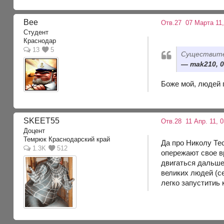
Bee
Отв.27
07 Марта 11,
Студент
Краснодар
13
5
Существител
mak210, 0
Боже мой, людей п
SKEET55
Отв.28
11 Апр. 11, 0
Доцент
Темрюк Краснодарский край
Да про Николу Тес
1.3K
512
опережают свое вр
двигаться дальше 
великих людей (се
легко запуститиь 