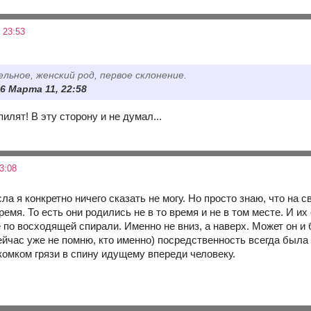
 23:53
ьное, женский род, первое склонение.
6 Марта 11, 22:58
илят! В эту сторону и не думал...
3:08
ла я конкретно ничего сказать не могу. Но просто знаю, что на 
емя. То есть они родились не в то время и не в том месте. И и
по восходящей спирали. Именно не вниз, а наверх. Может он и б
йчас уже не помню, кто именно) посредственность всегда была 
комком грязи в спину идущему впереди человеку.