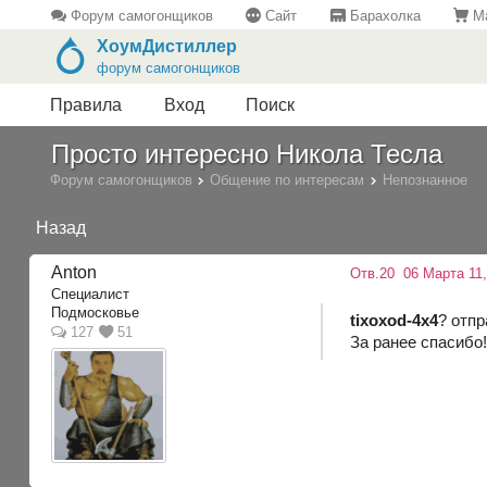
Форум самогонщиков
Сайт
Барахолка
Ма
ХоумДистиллер
форум самогонщиков
Правила
Вход
Поиск
Просто интересно Никола Тесла
Форум самогонщиков
Общение по интересам
Непознанное
Назад
Anton
Отв.20
06 Марта 11,
Специалист
Подмосковье
tixoxod-4x4
? отпр
127
51
За ранее спасибо