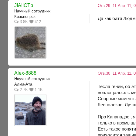
JIAIIOTb
Отв.29
11 Апр. 11, 
Научный сотрудник
Красноярск
Да как батя Людм
3.8K
412
Alex-8888
Отв.30
11 Апр. 11, 0
Научный сотрудник
Алма-Ата
Тесла гений, об э
2.7K
1.1K
воплощалось с ме
Спорные моменты 
бесполезно. Лучш
Про Капанадзе , я
только в промышл
Есть такое понят
приходится защища