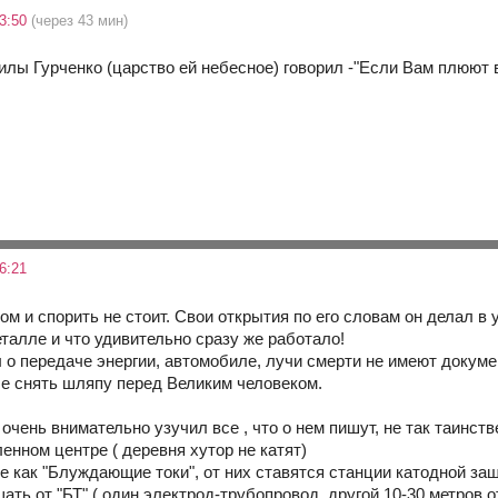
03:50
(через 43 мин)
илы Гурченко (царство ей небесное) говорил -"Если Вам плюют в
6:21
том и спорить не стоит. Свои открытия по его словам он делал 
талле и что удивительно сразу же работало!
о передаче энергии, автомобиле, лучи смерти не имеют докуме
е снять шляпу перед Великим человеком.
 очень внимательно узучил все , что о нем пишут, не так таинств
енном центре ( деревня хутор не катят)
ие как "Блуждающие токи", от них ставятся станции катодной за
ть от "БТ".( один электрод-трубопровод, другой 10-30 метров о