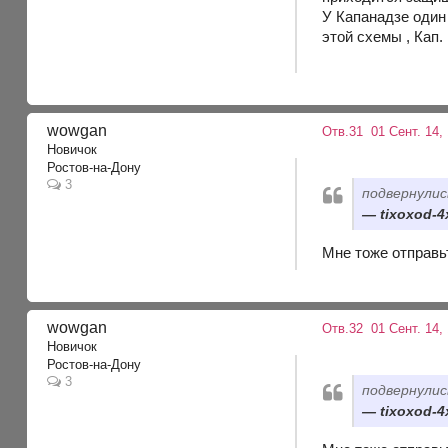
У Капанадзе один 
этой схемы , Кап.
wowgan
Отв.31
01 Сент. 14, 
Новичок
Ростов-на-Дону
3
подвернулис
tixoxod-4
Мне тоже отправь
wowgan
Отв.32
01 Сент. 14,
Новичок
Ростов-на-Дону
3
подвернулис
tixoxod-4