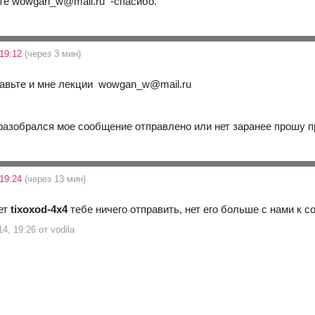
те wowgan_w@mail.ru -спасибо.
 19:12
(через 3 мин)
правьте и мне лекции wowgan_w@mail.ru
 разобрался мое сообщение отправлено или нет заранее прошу 
 19:24
(через 13 мин)
жет
tixoxod-4x4
тебе ничего отправить, нет его больше с нами к с
4, 19:26 от vodila