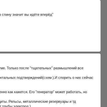
 спину значит вы идёте вперёд"
в уме. Только после "тщательных" размышлений все
нтальных подтверждений(схем ).И спорить о них сейчас
енно как кажется. Его "генератор" может работать, но
щиты. Рельсы, металлические резервуары и тд
т трубы электрод )