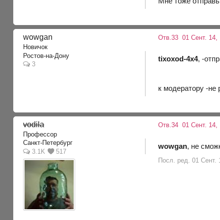
Мне тоже отправь
wowgan
Отв.33
01 Сент. 14,
Новичок
Ростов-на-Дону
tixoxod-4x4
, -от
3
к модератору -не
vodila
Отв.34
01 Сент. 14,
Профессор
Санкт-Петербург
wowgan
, не смо
3.1K
517
Посл. ред. 01 Сент. 1