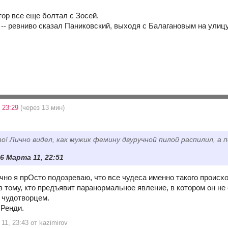
тор все еще болтал с Зосей.
-- ревниво сказал Паниковский, выходя с Балагановым на улицу
 23:29
(через 13 мин)
то! Лично видел, как мужик фемину двуручной пилой распилил, а 
6 Марта 11, 22:51
чно я прОсто подозреваю, что все чудеса именно такого происх
 тому, кто предъявит паранормальное явление, в котором он не
я чудотворцем.
 Ренди.
11, 23:43 от kazimirov