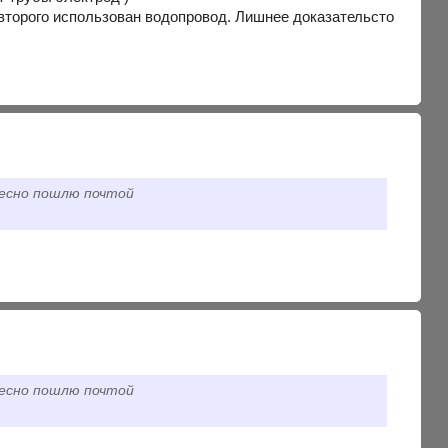
е второго использован водопровод. Лишнее доказательсто
ресно пошлю почтой
ресно пошлю почтой