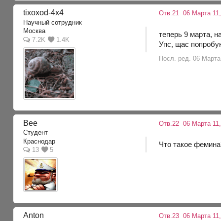
tixoxod-4x4
Отв.21
06 Марта 11,
Научный сотрудник
Москва
теперь 9 марта, 
7.2K
1.4K
Упс, щас попробу
Посл. ред. 06 Марта 
Bee
Отв.22
06 Марта 11,
Студент
Краснодар
Что такое фемина
13
5
Anton
Отв.23
06 Марта 11,