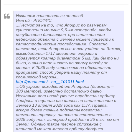
Начинаем волоноваться по новой.
Имя ей - АПОФИС.
...Несмотря на то, что Апофис по размерам
существенно меньше 9,6-км астероида, якобы
погубившего динозавров, при столкновении
небесного объекта с Землей может привести к
катастрофическим последствиям. Согласно
расчетам, если Апофис все-таки упадет на Землю,
высвободится 1717 мегатонн энергии и
образуется кратер диаметром 5 км. Как бы то ни
было, сильно переживать по этому поводу не
стоит. К 2036 году человечество обязательно
придумает способ уберечь нашу планету от
космической угрозы....
http://proua.com/...na__101011.html
...Об угрозе, исходящей от Апофиса (диаметр –
300 метров), известно достаточно давно.
Несколько лет назад ученые определили орбиту
Апофиса и оценили его шансы на столкновение с
Землей 13 апреля 2029 года как 1:37. Правда,
вскоре более точные подсчеты позволили
отменить тревогу: шансов на столкновение в
2029 году нет: астероид пройдет в 36 тыс. км от
Земли. Однако такое тесное сближение с
планетой может меняет орбиту Апофиса.