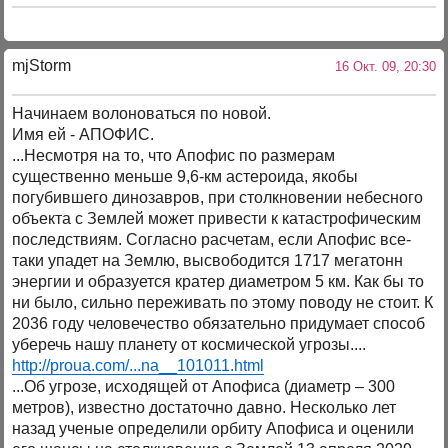
mjStоrm
16 Окт. 09, 20:30
Начинаем волоноваться по новой.
Имя ей - АПОФИС.
...Несмотря на то, что Апофис по размерам
существенно меньше 9,6-км астероида, якобы
погубившего динозавров, при столкновении небесного
объекта с Землей может привести к катастрофическим
последствиям. Согласно расчетам, если Апофис все-
таки упадет на Землю, высвободится 1717 мегатонн
энергии и образуется кратер диаметром 5 км. Как бы то
ни было, сильно переживать по этому поводу не стоит. К
2036 году человечество обязательно придумает способ
уберечь нашу планету от космической угрозы....
http://proua.com/...na__101011.html
...Об угрозе, исходящей от Апофиса (диаметр – 300
метров), известно достаточно давно. Несколько лет
назад ученые определили орбиту Апофиса и оценили