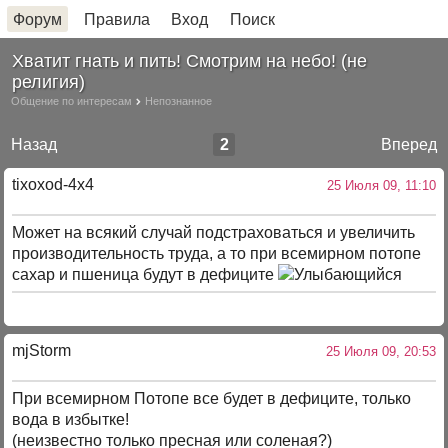
Форум
Правила
Вход
Поиск
Хватит гнать и пить! Смотрим на небо! (не
религия)
Общение по интересам
Непознанное
Назад
2
Вперед
tixoxod-4x4
25 Июля 09, 11:10
Может на всякий случай подстраховаться и увеличить
производительность труда, а то при всемирном потопе
сахар и пшеница будут в дефиците
mjStоrm
25 Июля 09, 20:53
При всемирном Потопе все будет в дефиците, только
вода в избытке!
(неизвестно только пресная или соленая?)