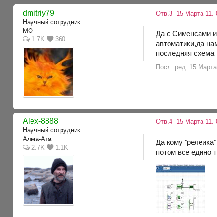
dmitriy79
Отв.3
15 Марта 11, 
Научный сотрудник
МО
Да с Сименсами и
1.7K
360
автоматики,да нам 
последняя схема 
Посл. ред. 15 Марта 
Alex-8888
Отв.4
15 Марта 11, 
Научный сотрудник
Алма-Ата
Да кому "релейка"
2.7K
1.1K
потом все едино 