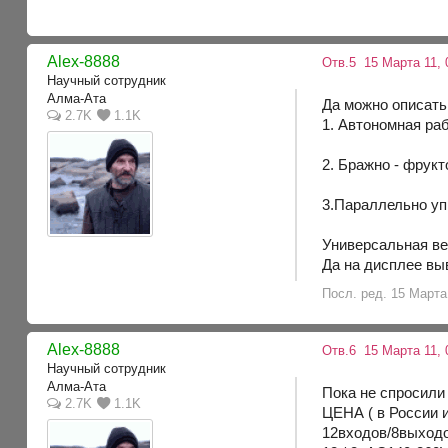
Alex-8888
Отв.5
15 Марта 11, 
Научный сотрудник
Алма-Ата
Да можно описать
2.7K
1.1K
1. Автономная ра
2. Бражно - фрук
3.Параллельно уп
Универсальная ве
Да на дисплее вы
Посл. ред. 15 Марта 
Alex-8888
Отв.6
15 Марта 11, 
Научный сотрудник
Алма-Ата
Пока не спросили 
2.7K
1.1K
ЦЕНА ( в России 
12входов/8выход