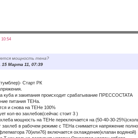
 10:54
руется мощность тена?
 15 Марта 11, 07:39
тумблер)- Старт РК
пряжения.
ва куба и закипания происходит срабатывание ПРЕССОСТАТА
ние питания ТЕНа.
ся и снова на ТЕНе 100%
ет кол-во захлебов(сейчас стоит 3 )
ахлеба мощность на ТЕНе переключается на (50-40-30-25%)сколь
т захлеб в рабочем режиме с ТЕНа снимается напряжение полн
флегматора 70(или76) включается охлаждение(клапан водяной)