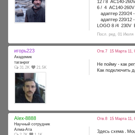
12 / 8 AC140-260
6 / 4 AC140-260
адаптер 220/24 -
адаптер 220/12 -
LOGO 8 /4 230
Посл. ред. 01 Июля 1
игорь223
Отв.7
15 Марта 11, 
Академик
таганрог
Не пойму - как р
31.2K
21.5K
Как подключить д
Alex-8888
Отв.8
15 Марта 11, 
Научный сотрудник
Алма-Ата
Здесь схема . Мощ
2.7K
1.1K