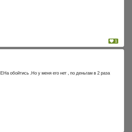
1
а обойтись .Но у меня его нет , по деньгам в 2 раза