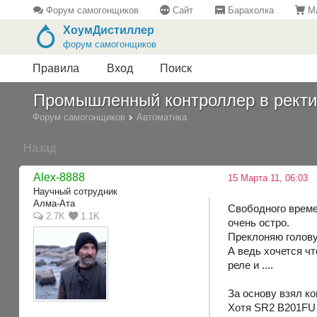
Форум самогонщиков
Сайт
Барахолка
Ма
ХоумДистиллер
форум самогонщиков
Правила
Вход
Поиск
Промышленный контроллер в рект
Форум самогонщиков
Автоматика
Назад
Alex-8888
15 Марта 11, 06:03
Научный сотрудник
Алма-Ата
Свободного време
2.7K
1.1K
очень остро.
Преклоняю голову
А ведь хочется ч
реле и ....
За основу взял ко
Хотя SR2 B201FU 