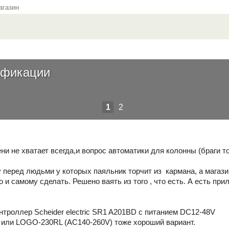
газин
ификации
1
2
ни не хватает всегда,и вопрос автоматики для колонны (браги т
 перед людьми у которых паяльник торчит из кармана, а магаз
то и самому сделать. Решено ваять из того , что есть. А есть
нтроллер Scheider electric SR1 A201BD с питанием DC12-48V
или LOGO-230RL (AC140-260V) тоже хороший вариант.