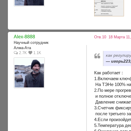
Alex-8888
Отв.10
18 Марта 11,
Научный сотрудник
Алма-Ата
2.7K
1.1K
как регули
игорь223,
Как работает :
1.Включаем ключ(
На ТЭНе 100% на
2.По мере прогре
и полное отключе
Давление снижает
3.Счетчик фиксиру
после третьего з
4.Если произойде
5.Температура де