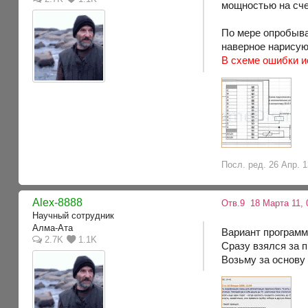
мощностью на счет
По мере опробыва
наверное нарисую
В схеме ошибки 
Посл. ред. 26 Апр. 1
Alex-8888
Отв.9
18 Марта 11, 
Научный сотрудник
Алма-Ата
Вариант программ
2.7K
1.1K
Сразу взялся за п
Возьму за основу