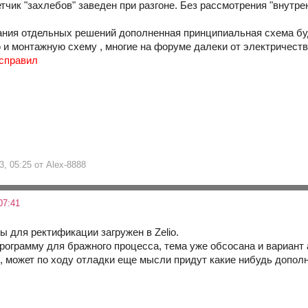
чик "захлебов" заведен при разгоне. Без рассмотрения "внутре
ния отдельных решений дополненная принципиальная схема буд
 и монтажную схему , многие на форуме далеки от электричеств
исправил
3, 05:25 от Alex-8888
07:41
ы для ректификации загружен в Zelio.
рограмму для бражного процесса, тема уже обсосана и вариант 
 , может по ходу отладки еще мысли придут какие нибудь допол