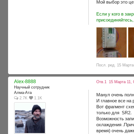
Мой выбор это це
Если у кого в зак
присоединяйтесь,
Посл. ред. 15 Марта 
Alex-8888
Отв.1
15 Марта 11, 
Научный сотрудник
Алма-Ата
Манул очень полн
2.7K
1.1K
И главное все на 
Вот фрагмент схе
только для SR2.
Возможность запи
охлаждения .Прич
время) очень даже