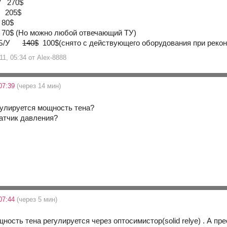
V 270$
V 205$
 80$
 70$ (Но можно любой отвечающий ТУ)
V Б/У
140$
100$(снято с действующего оборудования при рекон
1, 05:34 от Alex-8888
07:39
(через 14 мин)
егулируется мощность тена?
атчик давления?
07:44
(через 5 мин)
ность тена регулируется через оптосимистор(solid relye) . А пр