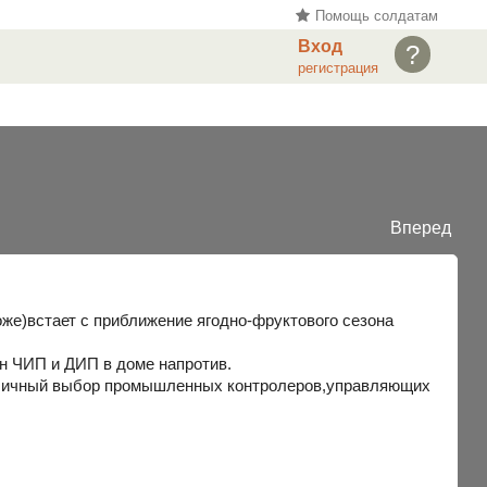
Помощь солдатам
Вход
?
регистрация
Вперед
оже)встает с приближение ягодно-фруктового сезона
ин ЧИП и ДИП в доме напротив.
 приличный выбор промышленных контролеров,управляющих