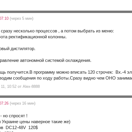
07:10
(через 5 мин)
 сразу несколько процессов , а потом выбрать из меню:
бота ректификационной колонны.
товый дистилятор.
равление автономной системой охлаждения.
щь получится.В программу можно вписать 120 строчек: Вх.-4 э
водим сообщения по ходу работы.Сразу видно чем ОНО занимае
11, 10:52 от Alex-8888
07:26
(через 16 мин)
- но спросят !
и Украине цены наверное такие же)
ов DC12-48V 120$