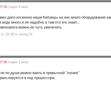
07:06
(через 9 мин)
мел дело косвенно наши Киповцы на них много оборудования за
ведь много и не надобно а там кто его знает...
мелковата можно ее чуть увеличить.
11, 07:08 от dmitriy79
07:06
(через 1 мин)
 не по душе,можно ваять в привычной "логике"
транслируется в код процессора.