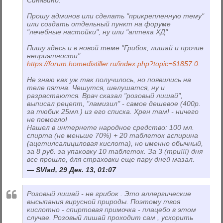
Прошу админов или сделать "прикрепленную тему"
или создать отдельный пункт на форуме
"лечебные настойки", ну или "аптека ХД"
Пишу здесь и в новой теме "Грибок, лишай и прочие
неприятности"
https://forum.homedistiller.ru/index.php?topic=61857.0
.
Не знаю как уж так получилось, но появились на
теле пятна. Чешутся, шелушатся, ну и
разрастаются. Врач сказал "розовый лишай",
выписал рецепт, "ламизил" - самое дешевое (400р.
за тюбик 25мл.) из его списка. Хрен там! - ничего
не помогло!
Нашел в интернете народное средство: 100 мл.
спирта (не меньше 70%) + 20 таблеток аспирина
(ацетилсалициловая кислота), но именно обычный,
за 8 руб. за упаковку 10 таблеток. За 3 (три!!!) дня
все прошло, для страховки еще пару дней мазал.
SVlad, 29 Дек. 13, 01:07
Розовый лишай - не грибок . Это аллергические
высыпания вирусной природы. Поэтому твоя
кислотно - спиртовая примочка - плацебо в этом
случае. Розовый лишай проходит сам , ускорить