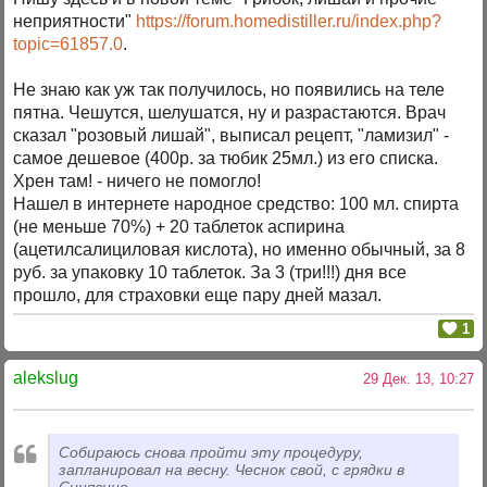
неприятности"
https://forum.homedistiller.ru/index.php?
topic=61857.0
.
Не знаю как уж так получилось, но появились на теле
пятна. Чешутся, шелушатся, ну и разрастаются. Врач
сказал "розовый лишай", выписал рецепт, "ламизил" -
самое дешевое (400р. за тюбик 25мл.) из его списка.
Хрен там! - ничего не помогло!
Нашел в интернете народное средство: 100 мл. спирта
(не меньше 70%) + 20 таблеток аспирина
(ацетилсалициловая кислота), но именно обычный, за 8
руб. за упаковку 10 таблеток. За 3 (три!!!) дня все
прошло, для страховки еще пару дней мазал.
1
alekslug
29 Дек. 13, 10:27
Собираюсь снова пройти эту процедуру,
запланировал на весну. Чеснок свой, с грядки в
Синявино.