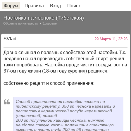
Форум
Правила
Вход
Поиск
Настойка на чесноке (Тибетская)
Общение по интересам
Здоровье
SVlad
29 Марта 11, 23:26
Давно слышал о полезных свойствах этой настойки. Т.к.
недавно начал производить собственный спирт, решил
таки попробовать. Настойка вроде чистит сосуды, вот на
37-ом году жизни (18-ом году курения) решился.
собственно рецепт и способ применения:
Способ приготовления настойки чеснока по
тибетскому рецепту. 350 гр чеснока нарезать и
растолочь в керамической посуде керамической
(деревянной) ложкой.
200 гр полученной кашицы чеснока, нижнюю
наиболее сочную часть, положить в стеклянную
емкость и влить туда 200 гр 96 процентного