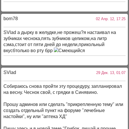
born78
02 Апр. 12, 17:25
SVlad а дырку в желудке,не прожеш?я настаивал на
зубчиках чеснока,пять зубчиков целиком,на литр
сэма,стоит от пяти дней до недели,прикольный
вкусбтолько во рту брр
SVlad
29 Дек. 13, 01:07
Собираюсь снова пройти эту процедуру, запланировал
на весну. Чеснок свой, с грядки в Синявино.
Прошу админов или сделать "прикрепленную тему" или
создать отдельный пункт на форуме "лечебные
настойки", ну или "аптека ХД"
Пишу здесь и в новой теме "Грибок, лишай и прочие