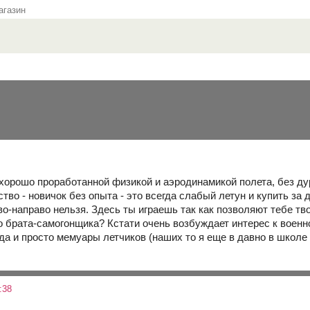
газин
хорошо проработанной физикой и аэродинамикой полета, без дура
тво - новичок без опыта - это всегда слабый летун и купить за 
о-направо нельзя. Здесь ты играешь так как позволяют тебе тв
 брата-самогонщика? Кстати очень возбуждает интерес к военной
да и просто мемуары летчиков (наших то я еще в давно в школе 
:38