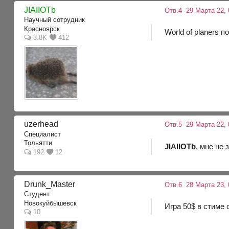
JIAIIOTb
Отв.4
29 Марта 22, 
Научный сотрудник
Красноярск
World of planers п
3.8K
412
uzerhead
Отв.5
29 Марта 22, 
Специалист
Тольятти
JIAIIOTb
, мне не 
192
12
Drunk_Master
Отв.6
28 Марта 23, 
Студент
Новокуйбышевск
Игра 50$ в стиме 
10