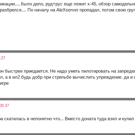
икации..., было дело, руд+рус еще лежит х-45, обзор самодельн
 разбрелся.... По началу на AleXserver пропадал, потом свою гру
:27
к он быстрее приедается. Не надо уметь пилотировать на запред
л, а в ил2 будь добр при стрельбе вычислить упреждение. да и
игре
00:37
ра скатилась в непонятно что... Вместо доната туда взял и купил