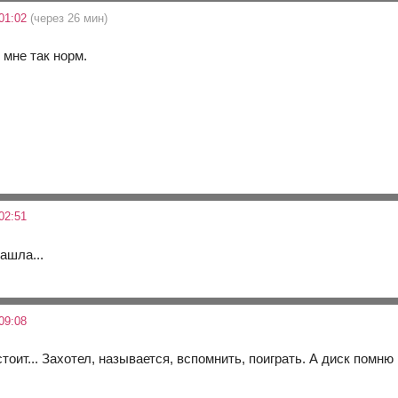
01:02
(через 26 мин)
о мне так норм.
02:51
зашла...
09:08
стоит... Захотел, называется, вспомнить, поиграть. А диск помню