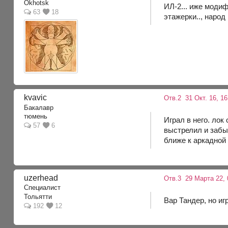
Okhotsk
ИЛ-2... иже модиф
63
18
этажерки.., народ
kvavic
Отв.2
31 Окт. 16, 16
Бакалавр
тюмень
Играл в него. ло
57
6
выстрелил и забы
ближе к аркадной 
uzerhead
Отв.3
29 Марта 22, 
Специалист
Тольятти
Вар Тандер, но иг
192
12