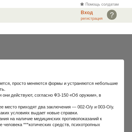
Помощь солдатам
Вход
?
регистрация
няется, просто меняются формы и устраняются небольшие
ть.
и они действуют, согласно ФЗ-150 «Об оружии», в
ее место приходят два заключения — 002-О/у и 003-О/у.
 каких условиях выдает новые справки.
ания на наличие медицинских противопоказаний к
е человека ***котических средств, психотропных