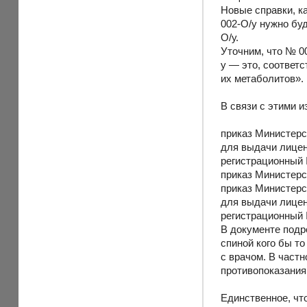
Новые справки, к
002-О/у нужно бу
О/у.
Уточним, что № 0
у — это, соответ
их метаболитов».
В связи с этими 
приказ Министерс
для выдачи лицен
регистрационный 
приказ Министерс
приказ Министерс
для выдачи лицен
регистрационный 
В документе подро
спиной кого бы т
с врачом. В частн
противопоказания 
Единственное, что