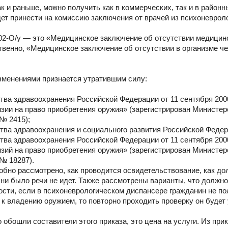
ак и раньше, можно получить как в коммерческих, так и в райо
дет принести на комиссию заключения от врачей из психоневроло
02-О/у — это «Медицинское заключение об отсутствии медицин
ственно, «Медицинское заключение об отсутствии в организме че
изменениями признается утратившим силу:
тва здравоохранения Российской Федерации от 11 сентября 200
зии на право приобретения оружия» (зарегистрирован Министерс
№ 2415);
тва здравоохранения и социального развития Российской Федера
тва здравоохранения Российской Федерации от 11 сентября 200
зий на право приобретения оружия» (зарегистрирован Министерс
№ 18287).
бно рассмотрено, как проводится освидетельствование, как дол
о ни было речи не идет. Также рассмотрены варианты, что долж
ости, если в психоневрологическом диспансере гражданин не полу
к владению оружием, то повторно проходить проверку он будет у
 обошли составители этого приказа, это цена на услуги. Из при