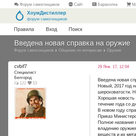
Форум самогонщиков
Сайт
Барахолка
Ма
ХоумДистиллер
форум самогонщиков
Правила
Вход
Поиск
Введена новая справка на оружие
Форум самогонщиков
Общение по интересам
Оружие
cvbif7
29 Янв. 17, 12:04
Специалист
Белгород
Введена новая сп
122
53
Новый, 2017 год 
шероховатости. Но
Хорошая новость —
течение года со д
В новом году спра
Приказ Министерст
Полное название 
владению оружием
веществ и их мет