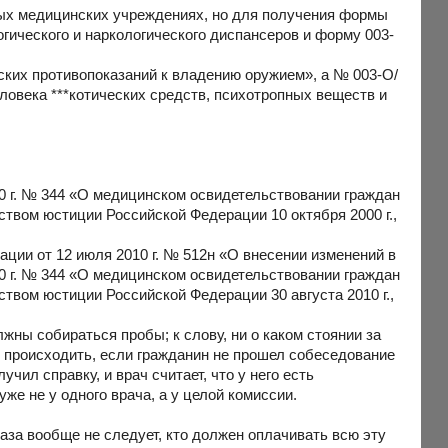
нных медицинских учреждениях, но для получения формы
гического и наркологического диспансеров и форму 003-
ских противопоказаний к владению оружием», а № 003-О/
ловека ***котических средств, психотропных веществ и
0 г. № 344 «О медицинском освидетельствовании граждан
твом юстиции Российской Федерации 10 октября 2000 г.,
ции от 12 июля 2010 г. № 512н «О внесении изменений в
0 г. № 344 «О медицинском освидетельствовании граждан
твом юстиции Российской Федерации 30 августа 2010 г.,
жны собираться пробы; к слову, ни о каком стоянии за
но происходить, если гражданин не прошел собеседование
чил справку, и врач считает, что у него есть
же не у одного врача, а у целой комиссии.
каза вообще не следует, кто должен оплачивать всю эту