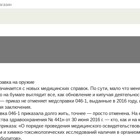
газин
равка на оружие
начинается с новых медицинских справок. По сути, мало что ме
 на бумаге выглядит все, как обновление и кипучая деятельнос
 приказ не отменяет медсправки 046-1, выданные в 2016 году, 
ня заключения.
вка 046-1 приказала долго жить, точнее — просто отменена. На 
ва здравоохранения № 441н от 30 июня 2016 г. — кто, как и на
приказа: «О порядке проведения медицинского освидетельствов
 и химико-токсикологических исследований наличия в организм
аболитов».