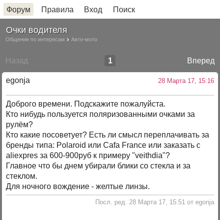
Форум
Правила
Вход
Поиск
Очки водителя
Общение по интересам
Авто-мото
Назад
1
Вперед
egonja
28 Марта 17, 15:16
Доброго времени. Подскажите пожалуйста.
Кто нибудь пользуется поляризованными очками за
рулём?
Кто какие посоветует? Есть ли смысл переплачивать за
бренды типа: Polaroid или Cafa France или заказать с
aliexpres за 600-900руб к примеру "veithdia"?
Главное что бы днем убирали блики со стекла и за
стеклом.
Для ночного вождение - желтые линзы.
Посл. ред. 28 Марта 17, 15:51 от egonja