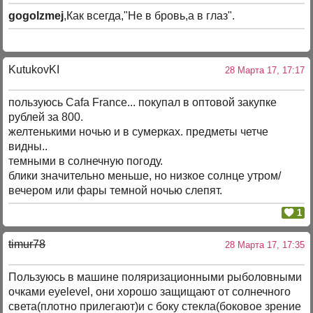
gogolzmej
,Как всегда,"Не в бровь,а в глаз".
KutukovKI
28 Марта 17, 17:17
пользуюсь Cafa France... покупал в оптовой закупке
рублей за 800.
желтенькими ночью и в сумерках. предметы четче
видны..
темными в солнечную погоду.
блики значительно меньше, но низкое солнце утром/
вечером или фары темной ночью слепят.
1
timur78
28 Марта 17, 17:35
Пользуюсь в машине поляризационными рыболовными
очками eyelevel, они хорошо защищают от солнечного
света(плотно прилегают)и с боку стекла(боковое зрение