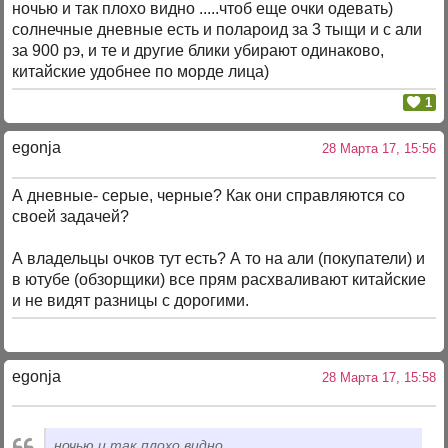
ночью и так плохо видно .....чтоб еще очки одевать)
солнечные дневные есть и полароид за 3 тыщи и с али
за 900 рэ, и те и другие блики убирают одинаково,
китайские удобнее по морде лица)
1
egonja
28 Марта 17, 15:56
А дневные- серые, черные? Как они справляются со
своей задачей?
А владельцы очков тут есть? А то на али (покупатели) и
в ютубе (обзорщики) все прям расхваливают китайские
и не видят разницы с дорогими.
egonja
28 Марта 17, 15:58
ночью и так плохо видно