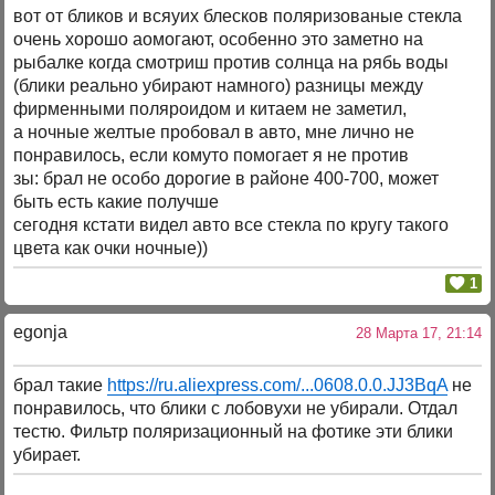
вот от бликов и всяуих блесков поляризованые стекла
очень хорошо аомогают, особенно это заметно на
рыбалке когда смотриш против солнца на рябь воды
(блики реально убирают намного) разницы между
фирменными поляроидом и китаем не заметил,
а ночные желтые пробовал в авто, мне лично не
понравилось, если комуто помогает я не против
зы: брал не особо дорогие в районе 400-700, может
быть есть какие получше
сегодня кстати видел авто все стекла по кругу такого
цвета как очки ночные))
1
egonja
28 Марта 17, 21:14
брал такие
https://ru.aliexpress.com/...0608.0.0.JJ3BqA
не
понравилось, что блики с лобовухи не убирали. Отдал
тестю. Фильтр поляризационный на фотике эти блики
убирает.