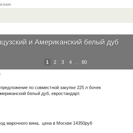
газин
нцузский и Американский белый дуб
1
2
3
4
...
80
2
 предложение по совместной закупке 225 л бочек
мериканский белый дуб, евростандарт.
под марочного вина, цена в Москве 14350руб