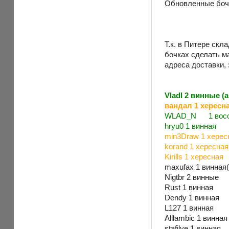
Обновленные бочк
Т.к. в Питере ск
бочках сделать м
адреса доставки,
Vladl 2 винные (
вандал 1 хересн
WLAD_N 1 восста
hryu0 1 винная
min3Draw 1 херес
korand 1 хересная
Kirills 1 хересная
maxufax 1 винная
Nigtbr 2 винные
Rust 1 винная
Dendy 1 винная
L127 1 винная
Alllambic 1 винная
stafilye 1 винная