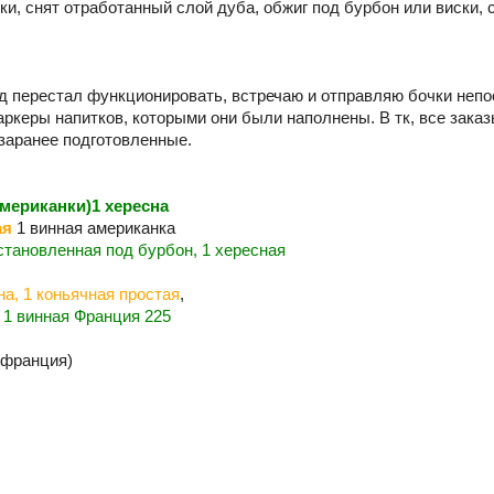
и, снят отработанный слой дуба, обжиг под бурбон или виски, 
лад перестал функционировать, встречаю и отправляю бочки неп
аркеры напитков, которыми они были наполнены. В тк, все зака
 заранее подготовленные.
американки)1 хересна
ая
1 винная американка
новленная под бурбон, 1 хересная
на, 1 коньячная простая
,
1 винная Франция 225
(франция)