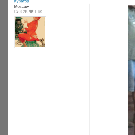
Куратор
Moscow
3.2K
1.6K