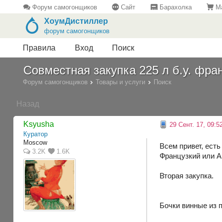
Форум самогонщиков
Сайт
Барахолка
Ма
ХоумДистиллер
форум самогонщиков
Правила
Вход
Поиск
Совместная закупка 225 л б.у. фра
Форум самогонщиков
Товары и услуги
Поиск
Назад
Ksyusha
29 Сент. 17, 09:5
Куратор
Moscow
Всем привет, есть
3.2K
1.6K
Французкий или А
Вторая закупка.
Бочки винные из 