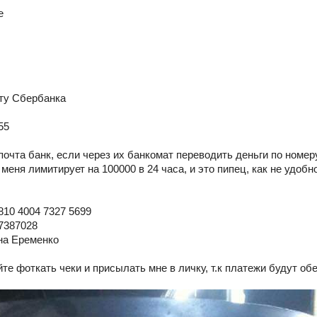
е
рту Сбербанка
55
почта банк, если через их банкомат переводить деньги по номеру
меня лимитирует на 100000 в 24 часа, и это пипец, как не удобно
810 4004 7327 5699
7387028
на Еременко
те фоткать чеки и присылать мне в личку, т.к платежи будут об