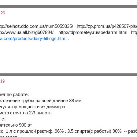
:26
ttp://selhoz.ddo.com.ua/num5059335/ http://zp.prom.ua/p428507-pis
://www.ua.all.biz/g607894/ http://tdprometey.ru/soedarrm.html http
ba.com/products/dairy-fittings.html
.
:19
ет по работе.
к сечение трубы на всей длинне 38 мм
егулятор мощности из диммера
метр стоят на 2\3 высоты
.ст
ительно 900 вт
сс, 1 л с прошлой ректиф. 96% , 3.5 спирта(с работы) 90% -- ра