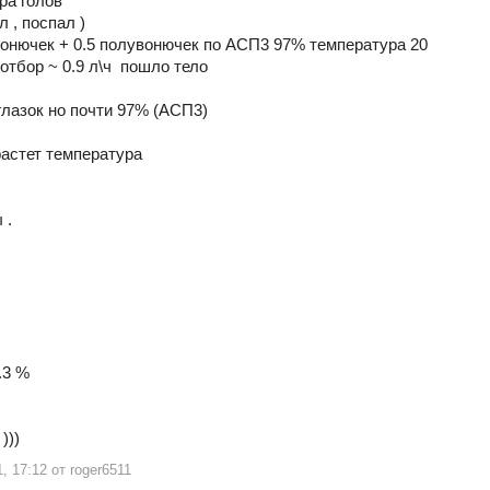
ра голов
л , поспал )
 вонючек + 0.5 полувонючек по АСП3 97% температура 20
отбор ~ 0.9 л\ч пошло тело
а глазок но почти 97% (АСП3)
астет температура
 .
.3 %
)))
1, 17:12 от roger6511