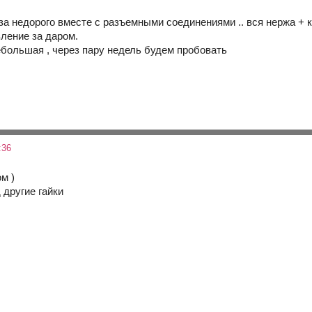
а недорого вместе с разъемными соединениями .. вся нержа + к
вление за даром.
ебольшая , через пару недель будем пробовать
:36
м )
другие гайки