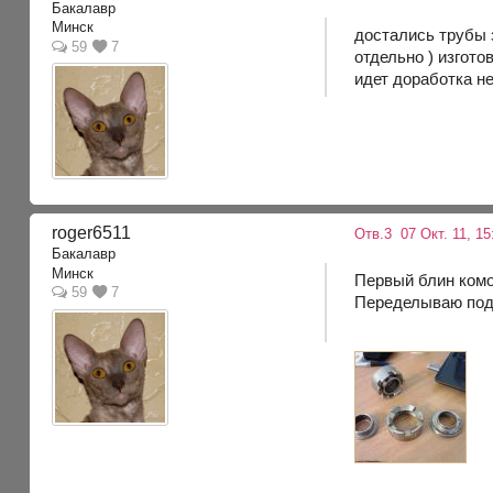
Бакалавр
Минск
достались трубы з
59
7
отдельно ) изгото
идет доработка н
roger6511
Отв.3
07 Окт. 11, 15
Бакалавр
Минск
Первый блин комо
59
7
Переделываю под 