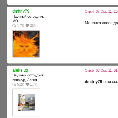
dmitriy79
Отв.4
07 Окт. 11, 20
Научный сотрудник
МО
Молочка навсегда
1.7K
360
alekslug
Отв.5
08 Окт. 11, 01
Научный сотрудник
винокур, Лобня.
dmitriy79
ткни ссы
5.2K
1.7K