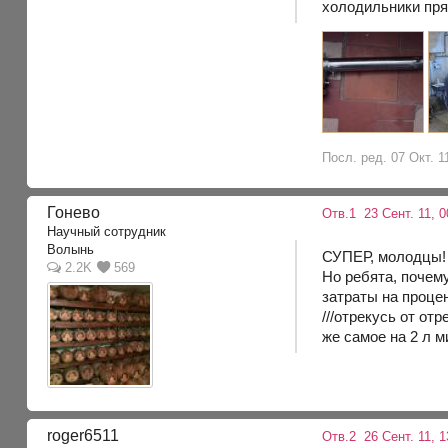
холодильники пр
Посл. ред. 07 Окт. 1
Гонево
Отв.1
23 Сент. 11, 0
Научный сотрудник
Волынь
СУПЕР, молодцы!
2.2K
569
Но ребята, почем
затраты на проце
///отрекусь от от
же самое на 2 л ми
roger6511
Отв.2
26 Сент. 11, 1