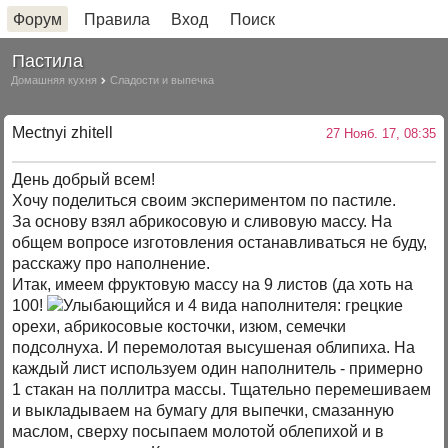
Форум
Правила
Вход
Поиск
Пастила
Домашняя кухня
Сладости и выпечка
Mectnyi zhitell
27 Нояб. 17, 08:35
День добрый всем!
Хочу поделиться своим экспериментом по пастиле.
За основу взял абрикосовую и сливовую массу. На
общем вопросе изготовления останавливаться не буду,
расскажу про наполнение.
Итак, имеем фруктовую массу на 9 листов (да хоть на
100!
и 4 вида наполнителя: грецкие
орехи, абрикосовые косточки, изюм, семечки
подсолнуха. И перемолотая высушеная облипиха. На
каждый лист используем один наполнитель - примерно
1 стакан на поллитра массы. Тщательно перемешиваем
и выкладываем на бумагу для выпечки, смазанную
маслом, сверху посыпаем молотой облепихой и в