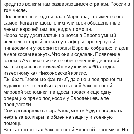
кредитов всяким там развивающимся странам, России в
том числе.
Послевоенные годы и план Маршала, это именно оно
самое. Когда пиндосы спихнули свои обесцененные
деньги европейцам под видом помощи.
Через пару десятилетий нашелся в Европе умный
человек, который понял суть аферы, провернутой
пиндосами и уговорил страны Европы собраться и долг
америкосам вернуть. Что они и сделали. Появление
разом в Америке ничем не обеспеченной денежной
массы привело к тяжелейшему кризису 60-х годов,
известному как Никсоновский кризис.
Т.к. брать "зеленые фантики", да еще и под проценты
дураков нет, то чтобы сделать свой бакс основой
мировой экономики, пиндосы провели еще одну
операцию прямо под носом у Европейцев, а те
прощелкали.
Они договорились с арабами, что те будут продавать
нефть за доллары, в обмен на защиту и военную
помощь.
Вот так вот и стал бакс основой мировой экономики. Но