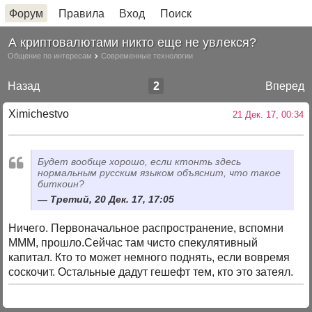
Форум
Правила
Вход
Поиск
А криптовалютами никто еще не увлекся?
Общение по интересам
Современные технологии
Назад
2
Вперед
Ximichestvo
21 Дек. 17, 00:34
Будет вообще хорошо, если ктонть здесь
нормальным русским языком объяснит, что такое
биткоин?
Третий, 20 Дек. 17, 17:05
Ничего. Первоначальное распространение, вспомни
МММ, прошло.Сейчас там чисто спекулятивный
капитал. Кто то может немного поднять, если вовремя
соскочит. Остальные дадут гешефт тем, кто это затеял.