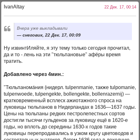
IvanAltay
22 Дек. 17, 00:14
Вчера уже выкладывали
снеговик, 22 Дек. 17, 00:09
Ну извинтИляйте, я эту тему только сегодня прочитал,
да и то - лень на эти "тюльпановые" афёры время
тратить.
Добавлено через 4мин.:
"Тюльпанома́ния (нидерл. tulpenmanie, также tulpomanie,
tulpenwoede, tulpengekte, bollengekte, bollenrazernij) —
кратковременный всплеск ажиотажного спроса на
луковицы тюльпанов в Нидерландах в 1636—1637 годы.
Цены на тюльпаны редких пестролепестных сортов
достигли тысячи гульденов за луковицу ещё в 1620-е
годы, но вплоть до середины 1630-х годов такие
луковицы перепродавались в узком кругу цветоводов и
состоятельных знатоков. Летом 1636 года в доходную