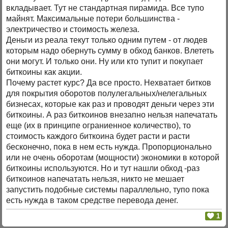
вкладывает. Тут не стандартная пирамида. Все тупо
майнят. Максимальные потери большинства -
электричество и стоимость железа.
Деньги из реала текут только одним путем - от людев
которым надо обернуть сумму в обход банков. Влететь
они могут. И только они. Ну или кто тупит и покупает
биткоины как акции.
Почему растет курс? Да все просто. Нехватает битков
для покрытия оборотов полулегальных/нелегальных
бизнесах, которые как раз и проводят деньги через эти
биткоины. А раз биткоинов внезапно нельзя напечатать
еще (их в принципе ограниенное количество), то
стоимость каждого биткоина будет расти и расти
бесконечно, пока в нем есть нужда. Пропорционально
или не очень оборотам (мощности) экономики в которой
биткоины используются. Но и тут нашли обход -раз
биткоинов напечатать нельзя, никто не мешает
запустить подобные системы параллельно, тупо пока
есть нужда в таком средстве перевода денег.
1