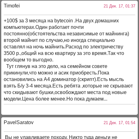
Timofei
21 Дек. 17, 01:37
+100$ за 3 месяца на bytecoin .На двух домашних
компьютерах.Один работает почти
постоянно(обстоятельства независимые от майнинга)
второй майнит по случаю,но иногда специально
оставлял на ночь майнить.Расход по электричеству
3500 р.,общий на всю квартиру за это время.Так что
вообщем то выгодно.
Тут глянув на это дело, на семейном совете
прикинули,что можно и асик приобресть.Пока
остановились на А4 доминатор (скрипт).Есть мысль
взять Б/у 3-4 месяца.Есть ребята ,которые не скрывают
что скидывают бушки,освобождают места под новые
модели.Цена более менее.Но пока думаем...
PavelSaratov
21 Дек. 17, 01:54
Вы не улавливаете походу. Никто туда деньги не