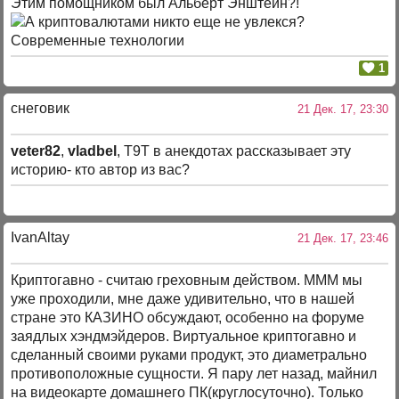
Этим помощником был Альберт Энштейн?!
1
снеговик
21 Дек. 17, 23:30
veter82
,
vladbel
, Т9Т в анекдотах рассказывает эту
историю- кто автор из вас?
IvanAltay
21 Дек. 17, 23:46
Криптогавно - считаю греховным действом. МММ мы
уже проходили, мне даже удивительно, что в нашей
стране это КАЗИНО обсуждают, особенно на форуме
заядлых хэндмэйдеров. Виртуальное криптогавно и
сделанный своими руками продукт, это диаметрально
противоположные сущности. Я пару лет назад, майнил
на видеокарте домашнего ПК(круглосуточно). Только