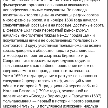
фьючерсную торговлю тюльпанами включились
непрофессиональные спекулянты. За полгода
ажиотажных торгов цены на луковицы редких сортов
многократно выросли, а в ноябре 1636 года начался
спекулятивный рост цен и на простые, доступные сорта.
В феврале 1637 года перегретый рынок рухнул,
начались многолетние тяжбы между продавцами и
покупателями ничем не обеспеченных тюльпановых
контрактов. В кругу участников тюльпаномании возник
кризис доверия, в обществе надолго установилась
атмосфера неприятия азартных биржевых игр.
Современники-моралисты единодушно осудили
тюльпаноманию как крайнее проявление ничем не
сдерживаемого неоправданного стяжательства.
Уже в 1650-е годы предание о разгуле тюльпановых
спекуляций превратилось в миф, имеющий мало
общего с историей. В традиционной версии событий
Иоганна Бекмана (1790-е годы), основанной на
полемических «Беседах Вармондта и Гаргудта» (1637),
тюльпаномания — первый в истории Нового времени
биржевой пузырь. В популярном изложении Чарльза