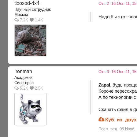
tixoxod-4x4
Отв.2
16 Окт. 11, 1
Научный сотрудник
Москва
Надо бы этот эпо
7.2K
1.4K
ironman
Отв.3
16 Окт. 11, 1
Академик
Синегорье
Zapal
, будь прощ
5.2K
2.5K
Короче пересохран
А по технологии 
Скачать файл в ф
Куб_из_двух
Посл. ред. 08 Нояб. 