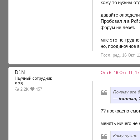
кому то нужны отд
давайте определи
Пробовал я в Pdf 
форум не лезет.
мне это не трудн
но, поодиночное в
Посл. ред. 16 Окт. 11
D1N
Отв.6
16 Окт. 11, 1
Научный сотрудник
SPB
2.2K
457
Почему все 
ironman, 
?? прекрасно смот
менять ничего не 
Кому нужно