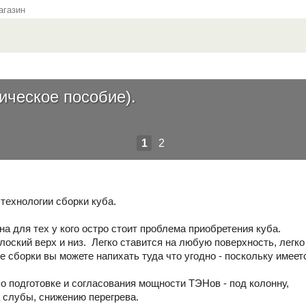
газин
ическое пособие).
1
2
технологии сборки куба.
а для тех у кого остро стоит проблема приобретения куба.
плоский верх и низ. Легко ставится на любую поверхность, легк
е сборки вы можете напихать туда что угодно - поскольку имеетс
по подготовке и согласования мощности ТЭНов - под колонну,
 слубы, снижению перегрева.