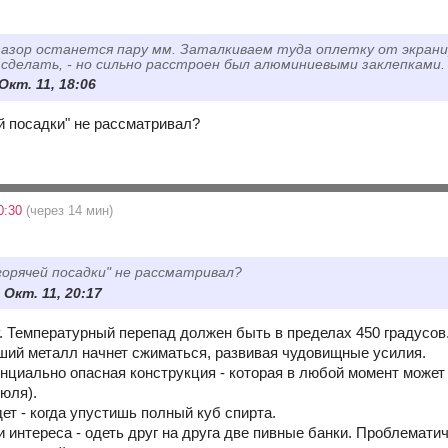
зазор останется пару мм. Заталкиваем туда оплетку от экранир
 сделать, - но сильно расстроен был алюминиевыми заклепками.
 Окт. 11, 18:06
ей посадки" не рассматривал?
0:30
(через 14 мин)
горячей посадки" не рассматривал?
 Окт. 11, 20:17
. Температурный перепад должен быть в пределах 450 градусов
ший металл начнет сжиматься, развивая чудовищные усилия.
енциально опасная конструкция - которая в любой момент может
рюля).
ет - когда упустишь полный куб спирта.
и интереса - одеть друг на друга две пивные банки. Проблемати