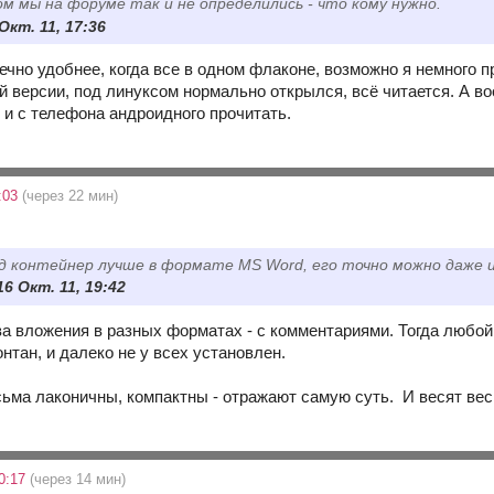
ом мы на форуме так и не определились - что кому нужно.
 Окт. 11, 17:36
нечно удобнее, когда все в одном флаконе, возможно я немного 
й версии, под линуксом нормально открылся, всё читается. А в
 и с телефона андроидного прочитать.
0:03
(через 22 мин)
д контейнер лучше в формате MS Word, его точно можно даже 
16 Окт. 11, 19:42
а вложения в разных форматах - с комментариями. Тогда любой
нтан, и далеко не у всех установлен.
ьма лаконичны, компактны - отражают самую суть. И весят вес
20:17
(через 14 мин)