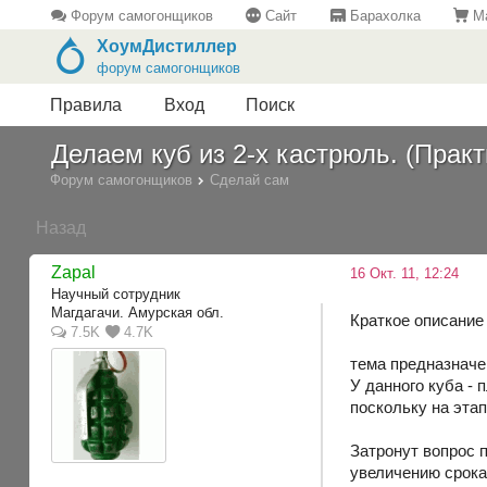
Форум самогонщиков
Сайт
Барахолка
Ма
ХоумДистиллер
форум самогонщиков
Правила
Вход
Поиск
Делаем куб из 2-х кастрюль. (Практ
Форум самогонщиков
Сделай сам
Назад
Zapal
16 Окт. 11, 12:24
Научный сотрудник
Магдагачи. Амурская обл.
Краткое описание 
7.5K
4.7K
тема предназначен
У данного куба - 
поскольку на этап
Затронут вопрос 
увеличению срока