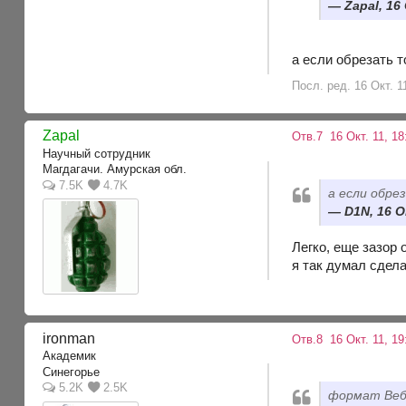
Zapal, 16
а если обрезать 
Посл. ред. 16 Окт. 1
Zapal
Отв.7
16 Окт. 11, 1
Научный сотрудник
Магдагачи. Амурская обл.
7.5K
4.7K
а если обр
D1N, 16 О
Легко, еще зазор 
я так думал сдел
ironman
Отв.8
16 Окт. 11, 19
Академик
Синегорье
5.2K
2.5K
формат Веб