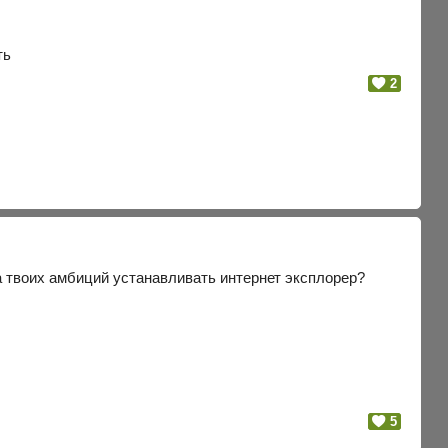
ть
2
а твоих амбиций устанавливать интернет эксплорер?
5