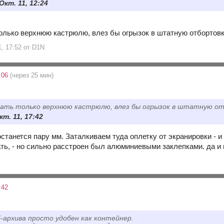
 Окт. 11, 12:24
только верхнюю кастрюлю, влез бы огрызок в штатную отбортов
1, 17:52 от D1N
8:06
(через 25 мин)
езать только верхнюю кастрюлю, влез бы огрызок в штатную о
кт. 11, 17:42
останется пару мм. Заталкиваем туда оплетку от экранировки - и
ать, - но сильно расстроен был алюминиевыми заклепками. да и
:42
-архива просто удобен как контейнер.