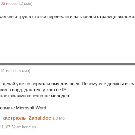
5:36
(через 12 мин)
хальный труд в статьи перенести и на главной странице выложи
5:41
(через 5 мин)
е, делай уже по нормальному для всех. Почему все должны из-з
ил в ворд, для тех, у кого не IE.
с кастрюлями конечно же молодец!
ормате Microsoft Word
_кастрюль_Zapal.doc
1.0 Мб
11, 07:52 от ironman