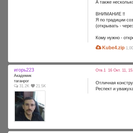
А также нескольк
ВНИМАНИЕ !!
Я по традиции со
(открывать - чере
Кому нужно - отк
Kube4.zip
1,0
игорь223
Отв.1
16 Окт. 11, 15
Академик
таганрог
Отличная конструк
31.2K
21.5K
Респект и уважуха