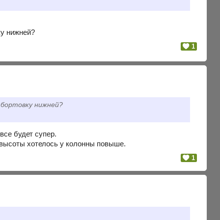
ку нижней?
1
тбортовку нижней?
 все будет супер.
 высоты хотелось у колонны повыше.
1