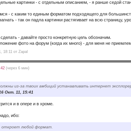
ельные картинки - с отдельным описанием, - я ранше седой стан
мся - с каким то единым форматом подходящего для большинст
загнать - так он падла картинки растягивает на всю страницу, уро
о сделать - давайте просто конкретную цель обозначим.
ложение фото на форум (когда их много) - для меня не приемлем
, 18:11 от Zapal
7:42
(через 6 мин)
должны из-за твоих амбиций устанавливать интернет эксплоре
16 Окт. 11, 15:41
рится и в опере и в хроме.
надо, ибо:
 - откроет любой формат.