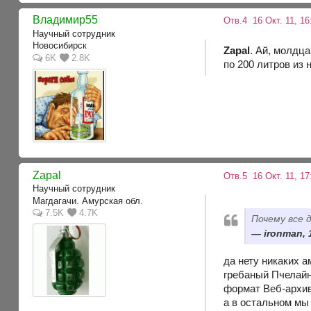
Владимир55
Отв.4
16 Окт. 11, 1
Научный сотрудник
Новосибирск
Zapal
. Ай, молдца
6K
2.8K
по 200 литров из
Zapal
Отв.5
16 Окт. 11, 17
Научный сотрудник
Магдагачи. Амурская обл.
7.5K
4.7K
Почему все 
ironman, 
да нету никаких 
гребаный Пчелайн
формат Веб-архив
а в остальном мы 