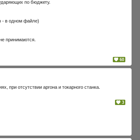
 ударяющих по бюджету.
 - в одном файле)
 не принимаются.
60
х, при отсутствии аргона и токарного станка.
3