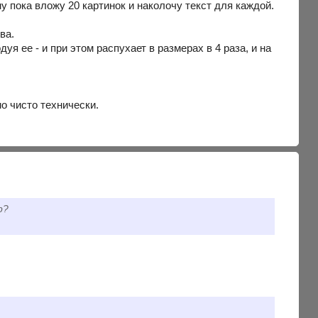
у пока вложу 20 картинок и наколочу текст для каждой.
ва.
дуя ее - и при этом распухает в размерах в 4 раза, и на
о чисто технически.
р?