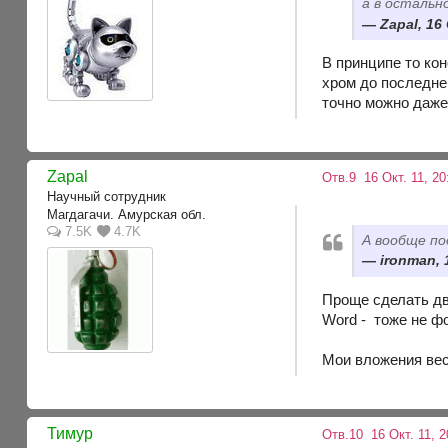
а в остальн
Zapal, 16
В принципе то ко
хром до последне
точно можно даже
Zapal
Отв.9
16 Окт. 11, 2
Научный сотрудник
Магдагачи. Амурская обл.
7.5K
4.7K
А вообще по
ironman, 
Проще сделать дв
Word - тоже не фо
Мои вложения вес
Тимур
Отв.10
16 Окт. 11, 