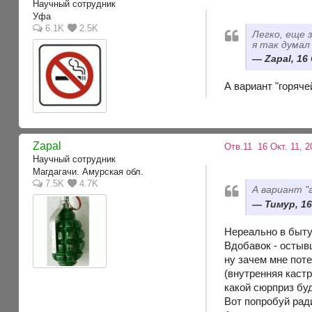
Научный сотрудник
Уфа
6.1K
2.5K
Легко, еще 
я так думал
Zapal, 16
А вариант "горяч
Zapal
Отв.11
16 Окт. 11, 2
Научный сотрудник
Магдагачи. Амурская обл.
7.5K
4.7K
А вариант "
Тимур, 16
Нереально в быту
Вдобавок - остыв
ну зачем мне пот
(внутренняя каст
какой сюрприз буд
Вот попробуй рад