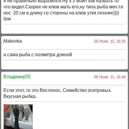
я не правильно выразился.Ну х.з знает как назвать то
что видел.Скорее не клюв мать его,ну типа рыба меч.т.е
нос 20 см в длину со стороны на клюв утки похоже))))
бля
Makovka
05 Нояб. 11, 16:31
а сама рыба с полметра длиной
Владимир55
05 Нояб. 11, 16:44
Если этот, то это Веслонос. Семейство осетровых.
Вкусная рыбка.