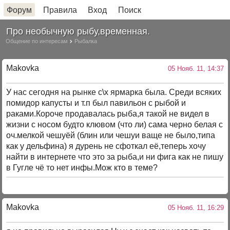
Форум
Правила
Вход
Поиск
Про необычную рыбу,временная.
Общение по интересам
Рыбалка
Makovka
05 Нояб. 11, 14:37
У нас сегодня на рынке с\х ярмарка была. Среди всяких
помидор капусты и т.п был павильон с рыбой и
раками.Короче продавалась рыба,я такой не видел в
жизни с носом будто клювом (что ли) сама черно белая с
оч.мелкой чешуёй (блин или чешуи ваще не было,типа
как у дельфина) я дурень не сфоткал её,теперь хочу
найти в интернете что это за рыба,и ни фига как не пишу
в Гугле чё то нет инфы.Мож кто в теме?
Makovka
05 Нояб. 11, 16:29