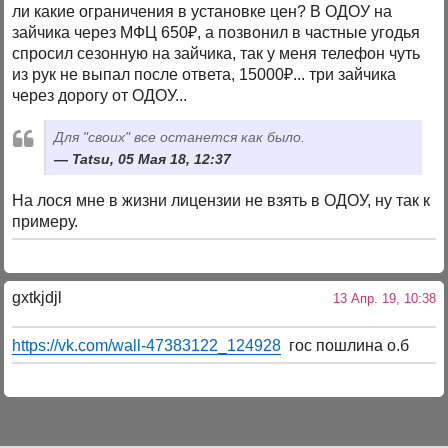
ли какие ограничения в установке цен? В ОДОУ на
зайчика через МФЦ 650₽, а позвонил в частные угодья
спросил сезонную на зайчика, так у меня телефон чуть
из рук не выпал после ответа, 15000₽... три зайчика
через дорогу от ОДОУ...
Для "своих" все останется как было.
Tatsu, 05 Мая 18, 12:37
На лося мне в жизни лицензии не взять в ОДОУ, ну так к
примеру.
gxtkjdjl
13 Апр. 19, 10:38
https://vk.com/wall-47383122_124928
гос пошлина о.б