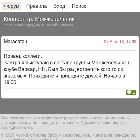
Форум
Правила
Вход
Поиск
Концерт гр. Можжевельник
Региональные форумы
Нижний Новгород
Maracatou
27 Апр. 18, 17:33
Привет, коллеги.
Завтра я выступаю в составе группы Можжевельник в
клубе Варвар, НН. Был бы рад встретить кого то из
знакомых! Приходите и приводите друзей. Начало в
19:00.
1
Все размещаемые материалы отражают исключительно мнения их
авторов и могут не совпадать с мнением Администрации форума
ХоумДистиллер.
© 2026 ХоумДистиллер (форум самогонщиков, пивоваров, виноделов,
ректификаторов, зерновиков)