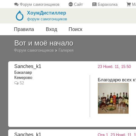
Форум самогонщиков
Сайт
Барахолка
Ма
ХоумДистиллер
форум самогонщиков
Правила
Вход
Поиск
Вот и моё начало
Форум самогонщиков
Галерея
Sanches_k1
23 Нояб. 11, 15:50
Бакалавр
Кемерово
Благодарю всех к
52
Sanches_k1
Отв.1
23 Нояб. 11, 1