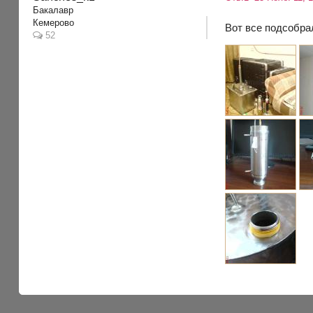
Бакалавр
Кемерово
Вот все подсобра
52