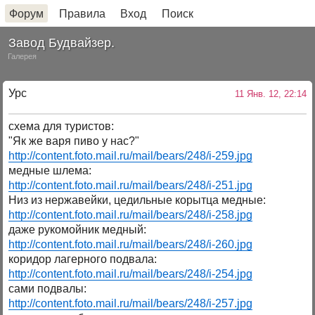
Форум
Правила
Вход
Поиск
Завод Будвайзер.
Галерея
Урс
11 Янв. 12, 22:14
схема для туристов:
"Як же варя пиво у нас?"
http://content.foto.mail.ru/mail/bears/248/i-259.jpg
медные шлема:
http://content.foto.mail.ru/mail/bears/248/i-251.jpg
Низ из нержавейки, цедильные корытца медные:
http://content.foto.mail.ru/mail/bears/248/i-258.jpg
даже рукомойник медный:
http://content.foto.mail.ru/mail/bears/248/i-260.jpg
коридор лагерного подвала:
http://content.foto.mail.ru/mail/bears/248/i-254.jpg
сами подвалы:
http://content.foto.mail.ru/mail/bears/248/i-257.jpg