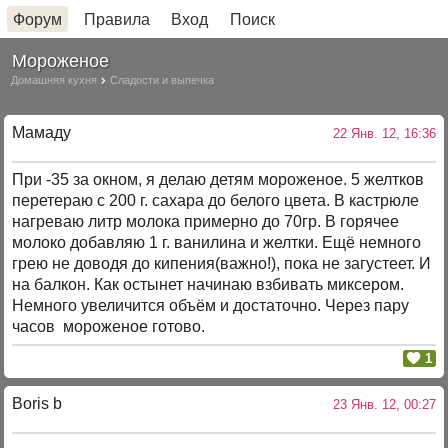
Форум
Правила
Вход
Поиск
Мороженое
Домашняя кухня
Сладости и выпечка
Мамаду
22 Янв. 12, 16:36
При -35 за окном, я делаю детям мороженое. 5 желтков
перетераю с 200 г. сахара до белого цвета. В кастрюле
нагреваю литр молока примерно до 70гр. В горячее
молоко добавляю 1 г. ванилина и желтки. Ещё немного
грею не доводя до кипения(важно!), пока не загустеет. И
на балкон. Как остынет начинаю взбивать миксером.
Немного увеличится объём и достаточно. Через пару
часов мороженое готово.
1
Boris b
23 Янв. 12, 00:27