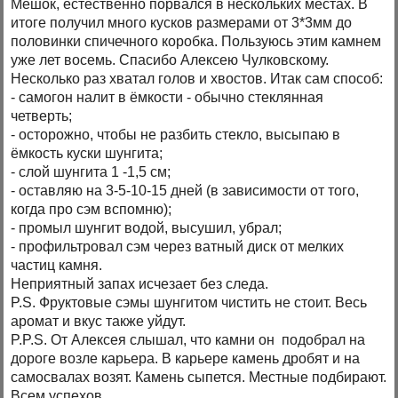
Мешок, естественно порвался в нескольких местах. В
итоге получил много кусков размерами от 3*3мм до
половинки спичечного коробка. Пользуюсь этим камнем
уже лет восемь. Спасибо Алексею Чулковскому.
Несколько раз хватал голов и хвостов. Итак сам способ:
- самогон налит в ёмкости - обычно стеклянная
четверть;
- осторожно, чтобы не разбить стекло, высыпаю в
ёмкость куски шунгита;
- слой шунгита 1 -1,5 см;
- оставляю на 3-5-10-15 дней (в зависимости от того,
когда про сэм вспомню);
- промыл шунгит водой, высушил, убрал;
- профильтровал сэм через ватный диск от мелких
частиц камня.
Неприятный запах исчезает без следа.
P.S. Фруктовые сэмы шунгитом чистить не стоит. Весь
аромат и вкус также уйдут.
P.P.S. От Алексея слышал, что камни он подобрал на
дороге возле карьера. В карьере камень дробят и на
самосвалах возят. Камень сыпется. Местные подбирают.
Всем успехов.