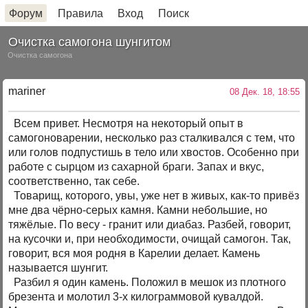
Форум
Правила
Вход
Поиск
Очистка самогона шунгитом
Очистка самогона
mariner
08 Дек. 18, 18:55
Всем привет. Несмотря на некоторый опыт в
самогоноварении, несколько раз сталкивался с тем, что
или голов подпустишь в тело или хвостов. Особенно при
работе с сырцом из сахарной браги. Запах и вкус,
соответственно, так себе.
Товарищ, которого, увы, уже нет в живых, как-то привёз
мне два чёрно-серых камня. Камни небольшие, но
тяжёлые. По весу - гранит или диабаз. Разбей, говорит,
на кусочки и, при необходимости, очищай самогон. Так,
говорит, вся моя родня в Карелии делает. Камень
называется шунгит.
Разбил я один камень. Положил в мешок из плотного
брезента и молотил 3-х килограммовой кувалдой.