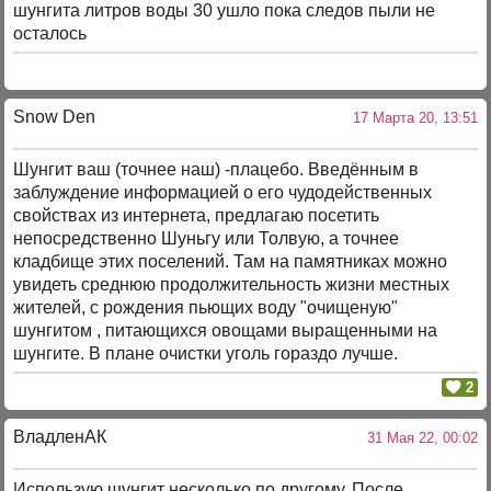
шунгита литров воды 30 ушло пока следов пыли не
осталось
Snow Den
17 Марта 20, 13:51
Шунгит ваш (точнее наш) -плацебо. Введённым в
заблуждение информацией о его чудодейственных
свойствах из интернета, предлагаю посетить
непосредственно Шуньгу или Толвую, а точнее
кладбище этих поселений. Там на памятниках можно
увидеть среднюю продолжительность жизни местных
жителей, с рождения пьющих воду "очищеную"
шунгитом , питающихся овощами выращенными на
шунгите. В плане очистки уголь гораздо лучше.
2
ВладленАК
31 Мая 22, 00:02
Использую шунгит несколько по другому. После