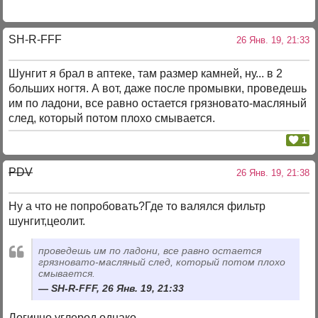
SH-R-FFF
26 Янв. 19, 21:33
Шунгит я брал в аптеке, там размер камней, ну... в 2
больших ногтя. А вот, даже после промывки, проведешь
им по ладони, все равно остается грязновато-масляный
след, который потом плохо смывается.
1
PDV
26 Янв. 19, 21:38
Ну а что не попробовать?Где то валялся фильтр
шунгит,цеолит.
проведешь им по ладони, все равно остается
грязновато-масляный след, который потом плохо
смывается.
SH-R-FFF, 26 Янв. 19, 21:33
Логично,углерод однако