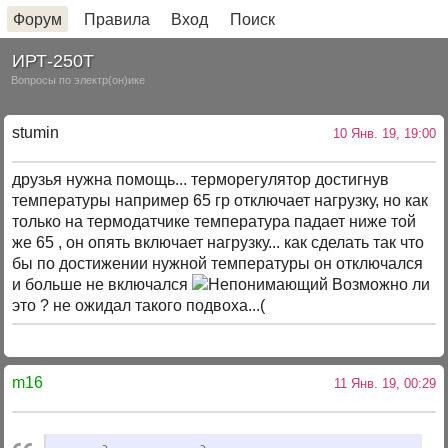
Форум
Правила
Вход
Поиск
ИРТ-250Т
Вопросы по электр(он)ике
stumin
10 Янв. 19, 19:00
друзья нужна помощь... терморегулятор достигнув
температуры например 65 гр отключает нагрузку, но как
только на термодатчике температура падает ниже той
же 65 , он опять включает нагрузку... как сделать так что
бы по достижении нужной температуры он отключался
и больше не включался
Возможно ли
это ? не ожидал такого подвоха...(
m16
11 Янв. 19, 00:29