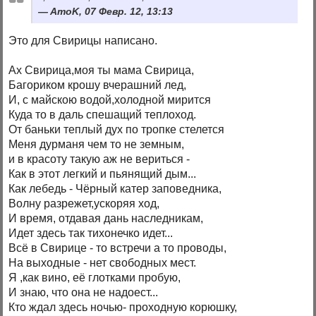
AmoK, 07 Февр. 12, 13:13
Это для Свирицы написано.
Ах Свирица,моя ты мама Свирица,
Багориком крошу вчерашний лед,
И, с майскою водой,холодной мирится
Куда то в даль спешащий теплоход.
От баньки теплый дух по тропке стелется
Меня дурманя чем то не земным,
и в красоту такую аж не вериться -
Как в этот легкий и пьянящий дым...
Как лебедь - Чёрный катер заповедника,
Волну разрежет,ускоряя ход,
И время, отдавая дань наследникам,
Идет здесь так тихонечко идет...
Всё в Свирице - то встречи а то проводы,
На выходные - нет свободных мест.
Я ,как вино, её глотками пробую,
И знаю, что она не надоест...
Кто ждал здесь ночью- проходную корюшку,