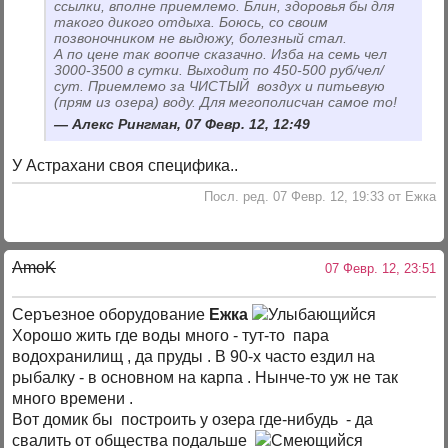
ссылки, вполне приемлемо. Блин, здоровья бы для
такого дикого отдыха. Боюсь, со своим
позвоночником не выдюжу, болезный стал.
А по цене так воопче сказачно. Изба на семь чел
3000-3500 в сутки. Выходит по 450-500 руб/чел/
сут. Приемлемо за ЧИСТЫЙ воздух и питьевую
(прям из озера) воду. Для мегополисчан самое то!
Алекс Рингман, 07 Февр. 12, 12:49
У Астрахани своя специфика..
Посл. ред. 07 Февр. 12, 19:33 от Ежка
AmoK
07 Февр. 12, 23:51
Серъезное оборудование
Ежка
Хорошо жить где воды много - тут-то пара
водохранилищ , да пруды . В 90-х часто ездил на
рыбалку - в основном на карпа . Нынче-то уж не так
много времени .
Вот домик бы построить у озера где-нибудь - да
свалить от общества подальше