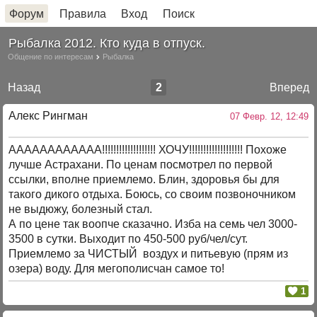
Форум
Правила
Вход
Поиск
Рыбалка 2012. Кто куда в отпуск.
Общение по интересам
Рыбалка
Назад
2
Вперед
Алекс Рингман
07 Февр. 12, 12:49
АААААААААААА!!!!!!!!!!!!!!!!!!! ХОЧУ!!!!!!!!!!!!!!!!!!! Похоже
лучше Астрахани. По ценам посмотрел по первой
ссылки, вполне приемлемо. Блин, здоровья бы для
такого дикого отдыха. Боюсь, со своим позвоночником
не выдюжу, болезный стал.
А по цене так воопче сказачно. Изба на семь чел 3000-
3500 в сутки. Выходит по 450-500 руб/чел/сут.
Приемлемо за ЧИСТЫЙ воздух и питьевую (прям из
озера) воду. Для мегополисчан самое то!
1