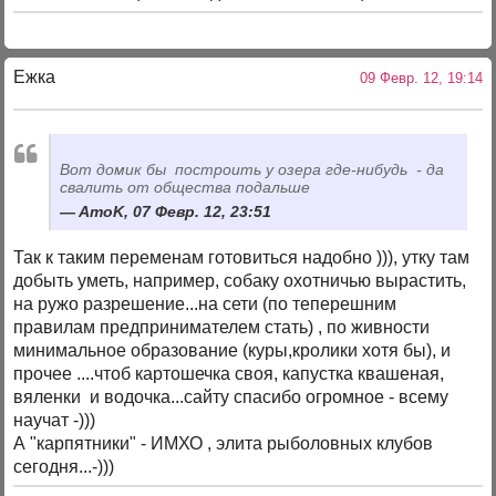
Ежка
09 Февр. 12, 19:14
Вот домик бы построить у озера где-нибудь - да
свалить от общества подальше
AmoK, 07 Февр. 12, 23:51
Так к таким переменам готовиться надобно ))), утку там
добыть уметь, например, собаку охотничью вырастить,
на ружо разрешение...на сети (по теперешним
правилам предпринимателем стать) , по живности
минимальное образование (куры,кролики хотя бы), и
прочее ....чтоб картошечка своя, капустка квашеная,
вяленки и водочка...сайту спасибо огромное - всему
научат -)))
А "карпятники" - ИМХО , элита рыболовных клубов
сегодня...-)))