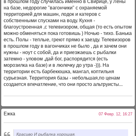
в прошлом году случилась именно в Свирице, у Лены
на базе, недорогие "вагончики" с охраняемой
территорией для машин, лодок и катеров с
собственными спусками на воду. Кухня -
благоустроенная ,с телевизором, общая (то есть опытом
можно обменяться пока готовишь ) Ночью - тихо. Банька
есть. Полы - теплые, греют прямо к заезду. Телевизоров
в прошлом году в вагончиках не было , да и зачем они
нужны - ноут с собой, да и приезжаешь с рыбалки
затемно - уловом ,дай бог, распорядится (есть
морозилка на базе) и в люлечку до утра -))). На
территории есть барбекюшка, мангал, коптильня
сурьезная. Территория базы - небольшая,по ценам
создается впечатление, что они просто альтруисты...
Ежка
07 Февр. 12, 16:27
Красиво
И рыбалка хорошая.