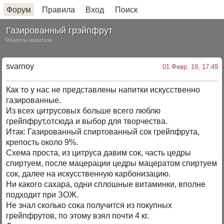
Форум
Правила
Вход
Поиск
Газированный грэйпфрут
Рецепты напитков
svarnoy
01 Февр. 19, 17:49
Как то у нас не представлены напитки искусственно
газированные.
Из всех цитрусовых больше всего люблю
грейпфрут,отсюда и выбор для творчества.
Итак: Газированный спиртованный сок грейпфрута,
крепость около 9%.
Схема проста, из цитруса давим сок, часть цедры
спиртуем, после мацерации цедры мацератом спиртуем
сок, далее на искусственную карбонизацию.
Ни какого сахара, одни сплошные витаминки, вполне
подходит при ЗОЖ.
Не знал сколько сока получится из покупных
грейпфрутов, по этому взял почти 4 кг.