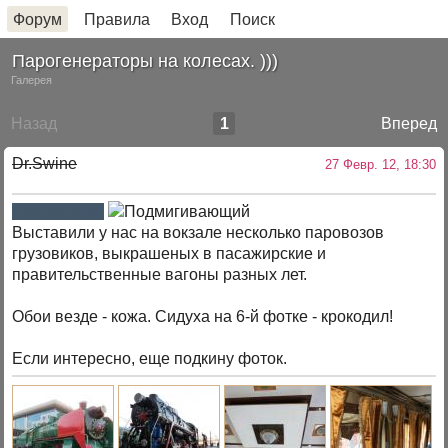
Форум
Правила
Вход
Поиск
Парогенераторы на колесах. )))
Галерея
Назад
1
Вперед
Dr.Swine
27 Февр. 12, 18:30
Для Запала.
Выставили у нас на вокзале несколько паровозов
грузовиков, выкрашеных в пасажирские и
правительственные вагоны разных лет.
Обои везде - кожа. Сидуха на 6-й фотке - крокодил!
Если интересно, еще подкину фоток.