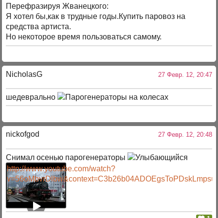
Перефразируя Жванецкого:
Я хотел бы,как в трудные годы.Купить паровоз на
средства артиста.
Но некоторое время пользоваться самому.
NicholasG
27 Февр. 12, 20:47
шедеврально
nickofgod
27 Февр. 12, 20:48
Снимал осенью парогенераторы
http://www.youtube.com/watch?
v=56oMbvrDlbw&context=C3b26b04ADOEgsToPDskLmpsu