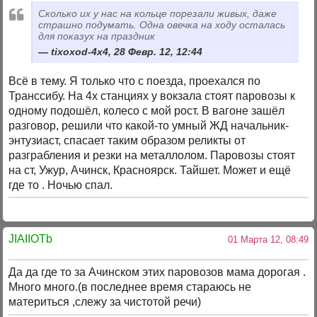
Сколько их у нас на кольце порезали живых, даже
страшно подумать. Одна овечка на ходу осталась
для показух на праздник
tixoxod-4x4, 28 Февр. 12, 12:44
Всё в тему. Я только что с поезда, проехался по
Транссибу. На 4х станциях у вокзала стоят паровозы к
одному подошёл, колесо с мой рост. В вагоне зашёл
разговор, решили что какой-то умный ЖД начальник-
энтузиаст, спасает таким образом реликты от
разграбления и резки на металлолом. Паровозы стоят
на ст, Ужур, Ачинск, Красноярск. Тайшет. Может и ещё
где то . Ночью спал.
JIAIIOTb
01 Марта 12, 08:49
Да да где то за Ачинском этих паровозов мама дорогая .
Много много.(в последнее время стараюсь не
материться ,слежу за чистотой речи)