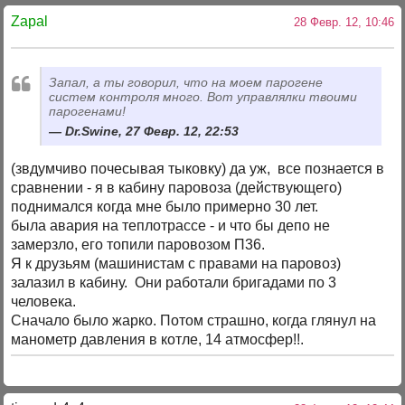
Zapal
28 Февр. 12, 10:46
Запал, а ты говорил, что на моем парогене
систем контроля много. Вот управлялки твоими
парогенами!
Dr.Swine, 27 Февр. 12, 22:53
(звдумчиво почесывая тыковку) да уж, все познается в
сравнении - я в кабину паровоза (действующего)
поднимался когда мне было примерно 30 лет.
была авария на теплотрассе - и что бы депо не
замерзло, его топили паровозом П36.
Я к друзьям (машинистам с правами на паровоз)
залазил в кабину. Они работали бригадами по 3
человека.
Сначало было жарко. Потом страшно, когда глянул на
манометр давления в котле, 14 атмосфер!!.