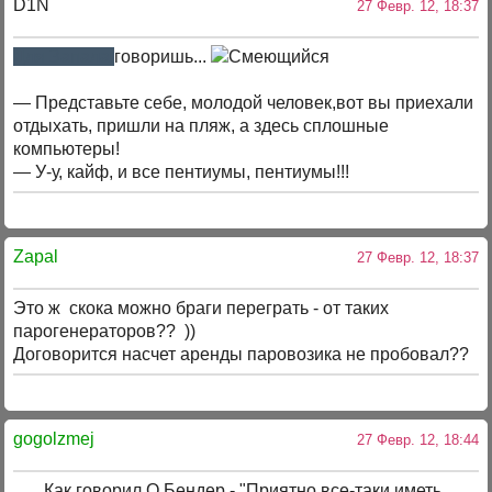
D1N
27 Февр. 12, 18:37
Для Запала.
говоришь...
— Представьте себе, молодой человек,вот вы приехали
отдыхать, пришли на пляж, а здесь сплошные
компьютеры!
— У-у, кайф, и все пентиумы, пентиумы!!!
Zapal
27 Февр. 12, 18:37
Это ж скока можно браги переграть - от таких
парогенераторов?? ))
Договорится насчет аренды паровозика не пробовал??
gogolzmej
27 Февр. 12, 18:44
Как говорил О.Бендер - "Приятно все-таки иметь