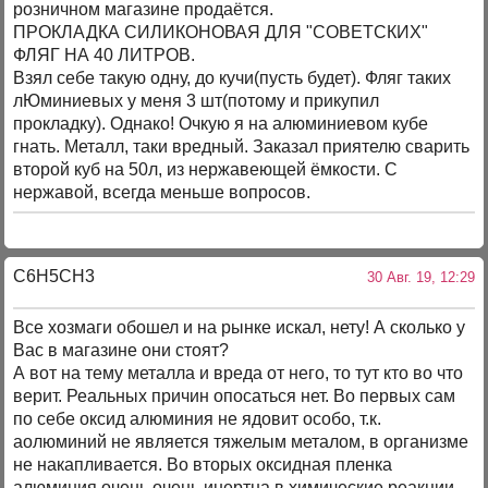
розничном магазине продаётся.
ПРОКЛАДКА СИЛИКОНОВАЯ ДЛЯ "СОВЕТСКИХ"
ФЛЯГ НА 40 ЛИТРОВ.
Взял себе такую одну, до кучи(пусть будет). Фляг таких
лЮминиевых у меня 3 шт(потому и прикупил
прокладку). Однако! Очкую я на алюминиевом кубе
гнать. Металл, таки вредный. Заказал приятелю сварить
второй куб на 50л, из нержавеющей ёмкости. С
нержавой, всегда меньше вопросов.
C6H5CH3
30 Авг. 19, 12:29
Все хозмаги обошел и на рынке искал, нету! А сколько у
Вас в магазине они стоят?
А вот на тему металла и вреда от него, то тут кто во что
верит. Реальных причин опосаться нет. Во первых сам
по себе оксид алюминия не ядовит особо, т.к.
аолюминий не является тяжелым металом, в организме
не накапливается. Во вторых оксидная пленка
алюминия очень очень инертна в химические реакции