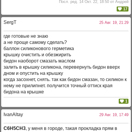
Посл. ред. 14 Окт. 22, 18:50 от Андрей
17
SergT
25 Авг. 19, 21:29
где готовые не знаю
а не проще самому сделать?
баллон силиконового герметика
крышку очистить и обезжирить
бидон наоборот смазать маслом
залить в крышку силикона, перевернуть бидон вверх
дном и опустить на крышку
когда засохнет, снять. так как бидон смазан, то силикон к
нему не прилипнет. получится точный оттиск края
бидона на крышке
1
IvanAltay
29 Авг. 19, 17:49
C6H5CH3
, у меня в городе, такая прокладка прям в