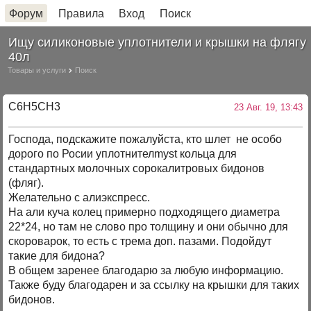
Форум
Правила
Вход
Поиск
Ищу силиконовые уплотнители и крышки на флягу
40л
Товары и услуги
Поиск
C6H5CH3
23 Авг. 19, 13:43
Господа, подскажите пожалуйста, кто шлет не особо
дорого по Росии уплотнителmyst кольца для
стандартных молочных сорокалитровых бидонов
(фляг).
Желательно с алиэкспресс.
На али куча колец примерно подходящего диаметра
22*24, но там не слово про толщину и они обычно для
скороварок, то есть с трема доп. пазами. Подойдут
такие для бидона?
В общем заренее благодарю за любую информацию.
Также буду благодарен и за ссылку на крышки для таких
бидонов.