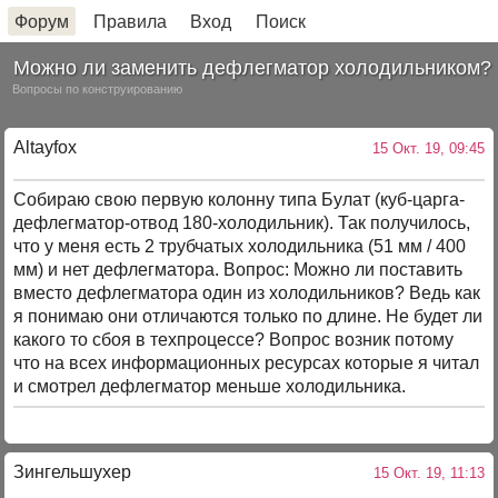
Форум
Правила
Вход
Поиск
Можно ли заменить дефлегматор холодильником?
Вопросы по конструированию
Altayfox
15 Окт. 19, 09:45
Собираю свою первую колонну типа Булат (куб-царга-
дефлегматор-отвод 180-холодильник). Так получилось,
что у меня есть 2 трубчатых холодильника (51 мм / 400
мм) и нет дефлегматора. Вопрос: Можно ли поставить
вместо дефлегматора один из холодильников? Ведь как
я понимаю они отличаются только по длине. Не будет ли
какого то сбоя в техпроцессе? Вопрос возник потому
что на всех информационных ресурсах которые я читал
и смотрел дефлегматор меньше холодильника.
Зингельшухер
15 Окт. 19, 11:13