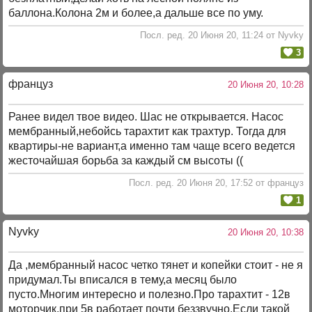
баллона.Колона 2м и более,а дальше все по уму.
Посл. ред. 20 Июня 20, 11:24 от Nyvky
3
француз
20 Июня 20, 10:28
Ранее видел твое видео. Шас не открывается. Насос
мембранный,небойсь тарахтит как трахтур. Тогда для
квартиры-не вариант,а именно там чаще всего ведется
жесточайшая борьба за каждый см высоты ((
Посл. ред. 20 Июня 20, 17:52 от француз
1
Nyvky
20 Июня 20, 10:38
Да ,мембранный насос четко тянет и копейки стоит - не я
придумал.Ты вписался в тему,а месяц было
пусто.Многим интересно и полезно.Про тарахтит - 12в
моторчик,при 5в работает почти беззвучно.Если такой