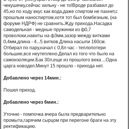
чекушечку,сейчас хильну - не то!Вроде разбавил до
45,но по ходу вкус как вода,даже спиртом не пахнет,с
прошлым наноспиртом,хотя тот был бомбезным, (на
форуме НДРФ) не сравнить.Жду прихода.Насадка
самодельная - медные пружинки из ф0,7
проволоки,навиты на ф3мм,зазор между витками
0,4мм,длина - 4...5 витков.Длина насыпи 160см.
Отбирал по пару,начал с 0,8л час - теплопотери
большие,все неутеплено.Делал из того что было на
самоизоляции.Бак 30л,еще из прошлого века ...Одна
царга новодел.Минут 15 прошло - прихода нет.
Добавлено через 14мин.:
Пошел приход.
Добавлено через 6мин.:
Уточню - помпочка вчера была предварительно
промыта,гарячим сырцом при перегоне браги на эту
ректификацию.