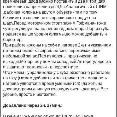
кремниевый диод (можно поставить и два и три) для
понижения напряжения до 4,5в.Аналогичный с ШИМ
,рабочая колона,на другом объекте - там по току
безлимит и соседи не выпрашивают продукт на
шару.Перед моторчиком стоит зажим Гофмана- тоже
чуть регулирует наполнение гидрозатвора.Пар из куба
подается выше уровня флегмы,но можно добавить и
барботер.
При работе колоны на себя и нагреве 2квт и указанном
питании,помпочка справляется с перекачкой имея
небольшой запас.Пар из колоны практически не
выходит.Моторчик у помпы холодный.Авторегулировка
и защита от остановки - в перспективе.
Что имеем - убрали колону с куба,безопасно работаем
на газу (можем добавить и электричество - мощность
нагрева удвоится,а время уменьшится) -да хоть на
дровах,строим длинную колону,ну очень длинную.Все
удобно, просто и бютжетно.
Добавлено через 2ч. 27мин.:
В кубе 97 уже,убрал отбор до 100гр час.Залил