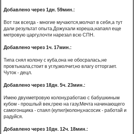
Добавлено через 1дн. 59мин.:
Вот так всегда - многие мучаются,молчат в себя,а тут
дали результат опыта.Дожухали кореша,напаял еще
метровую царгу,почти нарезал всю СПН.
Добавлено через 1ч. 17мин.:
Типа снял колону с куба,она не обосралась,не
провтыкала,стоит в углу,молчит,но влагу отторгает.
Чуток - децл.
Добавлено через 18дн. 5ч. 23мин.:
Имею двухметровую колону,работаю с бабушкиным
кубом - прошлый век,грею на газу.Мечта начинающего
самогонщика - спаял (купил)колону,насосик - работай и
радуйся.
Добавлено через 10дн. 12ч. 18мин.: