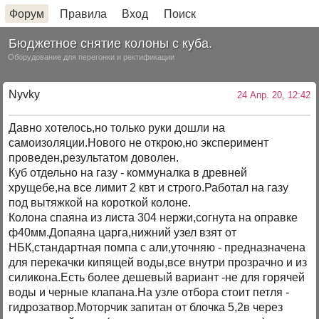
Форум
Правила
Вход
Поиск
Бюджетное снятие колоны с куба.
Оборудование для перегонки и ректификации
Nyvky
24 Апр. 20, 12:42
Давно хотелось,но только руки дошли на
самоизоляции.Нового не открою,но эксперимент
проведен,результатом доволен.
Куб отдельно на газу - коммуналка в древней
хрущебе,на все лимит 2 квт и строго.Работал на газу
под вытяжкой на короткой колоне.
Колона спаяна из листа 304 нержи,согнута на оправке
ф40мм.Допаяна царга,нижний узел взят от
НБК,стандартная помпа с али,уточняю - предназначена
для перекачки кипящей воды,все внутри прозрачно и из
силикона.Есть более дешевый вариант -не для горячей
воды и черные клапана.На узле отбора стоит петля -
гидрозатвор.Моторчик запитан от блочка 5,2в через