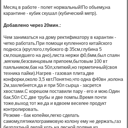
Месяц в работе - полет нормальный!По объему,на
карантине - кубик скушал (кубический метр).
Добавлено через 20мин.:
Чем заниматься на дому ректификатору в карантин -
четко работать.При помощи купленного китайского
подноса (круглого,глубокого ф 35см,глубина 5
см,пошедшего на дно),листа нержи ф0,6мм,был спаян
,мягким,безсвинцовым припоем,бытовым 100 вт
паяльником,бак на 50л,хлипкий,но герметичный(своя
техника пайки).Нагрев - газовая плита,две
конфорки,около 3,5 квт.Понятно,что одна ф40вн ,колона
2м,захлебнется,да и при 50л сырца - засрется
хвостами.С корешом поставили пару - его и мою.Один
бак,50л СС,две трубы и две помпы.Время почти
тоже,выход тот же,да и вдвоем веселее продукт
контролировать.
Резюме - бак копейки,легко сделать
самому,пятикилограммовую колону ему не держать,газ
безплатный,делай хоть на лесной поляне из