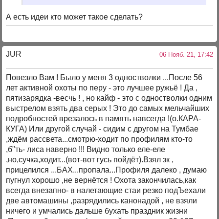
А есть идеи кто может такое сделать?
JUR
06 Нояб. 21, 17:42
Повезло Вам ! Было у меня 3 одностволки ...После 56
лет активной охоты по перу - это лучшее ружьё ! Да ,
пятизарядка -весчь ! , но кайф - это с одностволки одним
выстрелом взять два серых ! Это до самых мельчайших
подробностей врезалось в память навсегда !(о.КАРА-
КУГА) Или другой случай - сидим с другом на Тумбае
,ждём рассвета...смотрю-ходит по профилям кто-то
,б"ть- лиса наверно !!! Видно только еле-еле
,но,сучка,ходит...(вот-вот гусь пойдёт).Взял зк ,
прицелился ...БАХ...пропала...Профиля далеко , думаю
пугнул хорошо ,не вернётся ! Охота закончилась,как
всегда внезапно- в налетающие стаи резко подЪехали
две автомашины ,разрядились канонадой , не взяли
ничего и умчались дальше бухать праздник жизни