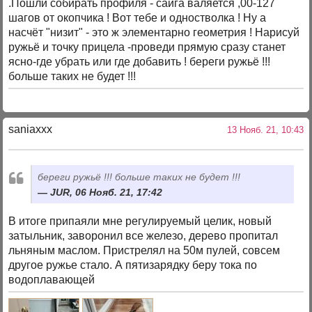
.Пошли собирать профиля - сайга валяется ,00-127
шагов от окопчика ! Вот тебе и одностволка ! Ну а
насчёт "низит" - это ж элементарно геометрия ! Нарисуй
ружьё и точку прицела -проведи прямую сразу станет
ясно-где убрать или где добавить ! береги ружьё !!!
больше таких не будет !!!
saniaxxx
13 Нояб. 21, 10:43
береги ружьё !!! больше таких не будет !!!
JUR, 06 Нояб. 21, 17:42
В итоге припаяли мне регулируемый целик, новый
затыльник, заворонил все железо, дерево пропитал
льняным маслом. Пристрелял на 50м пулей, совсем
другое ружье стало. А пятизарядку беру тока по
водоплавающей