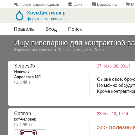
Форум самогонщиков
Сайт
Барахолка
Ма
ХоумДистиллер
форум самогонщиков
Правила
Вход
Поиск
Ищу пивоварню для контрактной вар
Форум самогонщиков
Товары и услуги
Поиск
Sergey05
27 Нояб. 20, 00:13
Новичок
Апрелевка МО
Сырьё своё, броже
2
1
Но можно обсудит
Кроме контрактног
Catman
23 Янв. 13, 19:14
кот-человек
1
17
>>> Полезные