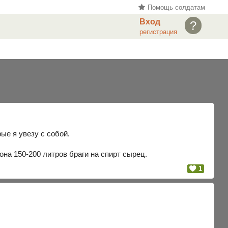
Помощь солдатам
Вход
?
регистрация
рые я увезу с собой.
она 150-200 литров браги на спирт сырец.
1