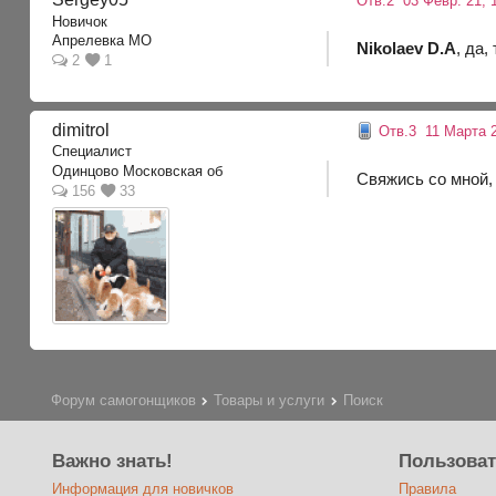
Отв.2
03 Февр. 21, 
Новичок
Апрелевка МО
Nikolaev D.A
, да,
2
1
dimitrol
Отв.3
11 Марта 2
Специалист
Одинцово Московская об
Свяжись со мной,
156
33
Форум самогонщиков
Товары и услуги
Поиск
Важно знать!
Пользова
Информация для новичков
Правила