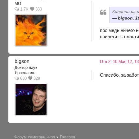
МО
1.7K
360
Колонна из 
bigson, 1
про медь ничего н
прилетит с пласт
bigson
Отв.2
10 Мая 12, 13
Доктор наук
Ярославль
Спасибо, за забот
630
329
Форум самогонщиков
Галерея