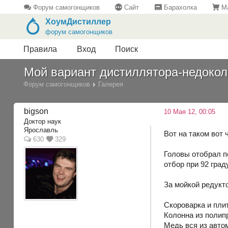
Форум самогонщиков
Сайт
Барахолка
Ма
ХоумДистиллер
форум самогонщиков
Правила
Вход
Поиск
Мой вариант дистиллятора-недокол
Форум самогонщиков
Галерея
bigson
10 Мая 12, 00:05
Доктор наук
Ярославль
Вот на таком вот 
630
329
Головы отобрал п
отбор при 92 гра
За мойкой редукт
Скороварка и пли
Колонна из полип
Медь вся из автом