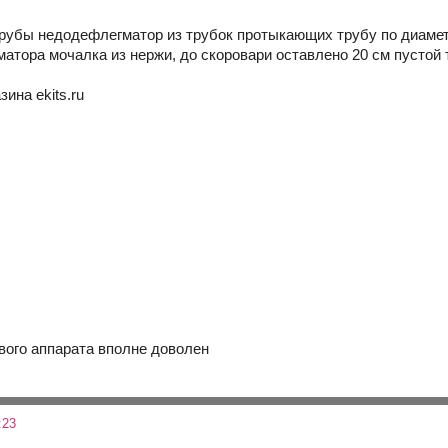
трубы недодефлегматор из трубок протыкающих трубу по диаметр
атора мочалка из нержи, до скоровари оставлено 20 см пустой 
зина ekits.ru
вого аппарата вполне доволен
:23