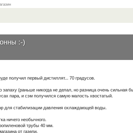
газин
онны :-)
чуде получил первый дистиллят... 70 градусов.
о запаху (раньше никогда не делал, но разница очень сильная 
дусах пара, и сэм получился самую малость хвостатый.
ор для стабилизации давления охлаждающей воды.
тка ничего необычного.
ропиленовой трубы 40 мм.
агазина от газели.