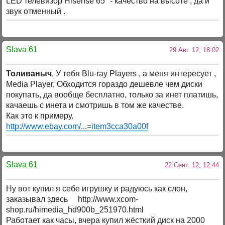
LED телевизор Hisense 65" - качество на высоте , да и
звук отменный .
Slava 61
29 Авг. 12, 18:02
Толиваныч
, У тебя Blu-ray Players , а меня интересует ,
Media Player, Обходится гораздо дешевле чем диски
покупать, да вообще бесплатно, только за инет платишь,
качаешь с инета и смотришь в том же качестве.
Как это к примеру.
http://www.ebay.com/...=item3cca30a00f
Slava 61
22 Сент. 12, 12:44
Ну вот купил я себе игрушку и радуюсь как слон,
заказывал здесь http://www.xcom-
shop.ru/himedia_hd900b_251970.html
Работает как часы, вчера купил жёсткий диск на 2000