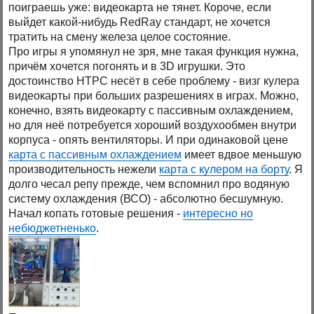
поиграешь уже: видеокарта не тянет. Короче, если
выйдет какой-нибудь RedRay стандарт, не хочется
тратить на смену железа целое состояние.
Про игры я упомянул не зря, мне такая функция нужна,
причём хочется погонять и в 3D игрушки. Это
достоинство HTPC несёт в себе проблему - визг кулера
видеокарты при больших разрешениях в играх. Можно,
конечно, взять видеокарту с пассивным охлаждением,
но для неё потребуется хороший воздухообмен внутри
корпуса - опять вентиляторы. И при одинаковой цене
карта с пассивным охлаждением
имеет вдвое меньшую
производительность нежели
карта с кулером на борту
. Я
долго чесал репу прежде, чем вспомнил про водяную
систему охлаждения (ВСО) - абсолютно бесшумную.
Начал копать готовые решения -
интересно но
небюджетненько
.