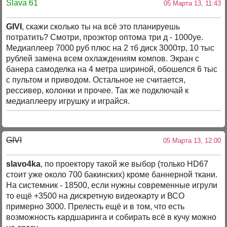
Slava 61
05 Марта 13, 11:43
GIVI
, скажи сколько ты на всё это планируешь
потратить? Смотри, проэктор оптома три д - 1000уе.
Медиаплеер 7000 руб плюс на 2 тб диск 3000тр, 10 тыс
рублей замена всем охлаждениям компов. Экран с
банера самоделка на 4 метра шириной, обошелся 6 тыс
с пультом и приводом. Остальное не считается,
рессивер, колонки и прочее. Так же подключай к
медиаплееру игрушку и играйся.
GIVI
05 Марта 13, 12:00
slavo4ka
, по проектору такой же выбор (только HD67
стоит уже около 700 бакинских) кроме баннерной ткани.
На системник - 18500, если нужны современные игрули
то ещё +3500 на дискретную видеокарту и ВСО
примерно 3000. Прелесть ещё и в том, что есть
возможность кардшаринга и собирать всё в кучу можно