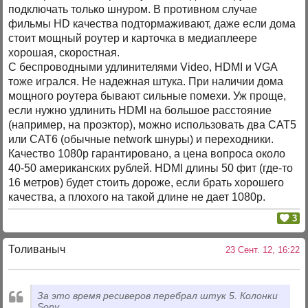
подключать только шнуром. В противном случае
фильмы HD качества подтормаживают, даже если дома
стоит мощный роутер и карточка в медиаплеере
хорошая, скоростная.
С беспроводными удлинителями Video, HDMI и VGA
тоже игрался. Не надежная штука. При наличии дома
мощного роутера бывают сильные помехи. Уж проще,
если нужно удлинить HDMI на большое расстояние
(например, на проэктор), можно использовать два CAT5
или CAT6 (обычные network шнуры) и переходники.
Качество 1080р гарантировано, а цена вопроса около
40-50 американских рублей. HDMI длины 50 фит (где-то
16 метров) будет стоить дороже, если брать хорошего
качества, а плохого на такой длине не дает 1080р.
3
Толиваныч
23 Сент. 12, 16:22
За это время ресиверов перебрал штук 5. Колонки
Sony.