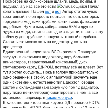
Посмотрев на силиконовые шланги, медь, помпы, я
подумал, а у нас всё это есть!
Начал
копать дальше. Нашёл
вот
и
вот
. Автор статей чувак
креативный, но он просто не знает, что есть конторки,
торгующие медными трубами, фитингами, флюсами и
подобным. Ну что нам, собиравшим БКМ и другие
чудеса из меди, стоит спаять две заглушки, впаять в эту
таблетку две трубочки и получить готовый водоблок.
Ставить его можно хоть на видеокарту, хоть на
процессор.
Единственный недостаток ВСО - размер. Планирую
засунуть в системник видеокарту, пару больших
винчестеров, твердотельный (системный) диск,
спутниковую карту, БД-РОМ, поэтому всё не влезет. Вот
тут я хотел обсудить... Пока в голову приходит только
одно решение: в стойку с аппаратурой засунуть ещё
один системник, естественно типа десктоп, сердце
системы охлаждения (аквариумную помпу, радиатор,
пару тихих вентиляторов) смонтировать в нём, а всё
остальное, например, в
таком корпусе
.
В качестве монитора планируется 3Д-проектор HDTV:
во-первых FullHD 3D, будет стоить от 2-х до 10-ти раз