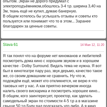
опытом. Экран не дорого придумал с
электроподъёмником,обошлось 3-4 т.р. ширина 3,40 на
3м, ткань ещё не купил, думаю банерную.
В общем хотелось бы услышать отзывы и советы кто
пользуется или понимает что то в этом... Заранее
благодарен за ценные советы.
Slava 61
14 Мая 12, 11:20
Я так понял что на форуме нет киноманов и любителей
посмотреть дома кино с хорошим звуком и в хорошем
качестве - Dolby Surround. Видать тема не нужна. Я вот
был в кинотеатре пару раз, звук дерьмо, качество такое
же, со своим домашним не сравнить. Ну что ж,
подождём ещё, может кто откликнется, не верю я что
таковых нет у нас. А как приятно вечерком иногда
налить своего вискарика и посмотреть хорошее кино...
В общем, кого заинтересует, проектор, как зделать
самодельный экран по стоимости 4-5 т.р а в магазине
свыше 50 т.р Буду рад подсказать что либо. А я кино