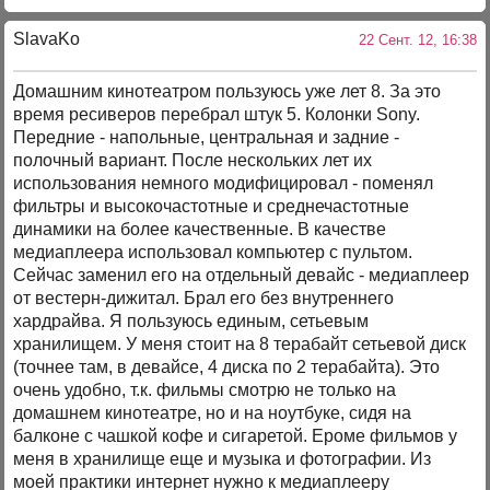
SlavaKo
22 Сент. 12, 16:38
Домашним кинотеатром пользуюсь уже лет 8. За это
время ресиверов перебрал штук 5. Колонки Sony.
Передние - напольные, центральная и задние -
полочный вариант. После нескольких лет их
использования немного модифицировал - поменял
фильтры и высокочастотные и среднечастотные
динамики на более качественные. В качестве
медиаплеера использовал компьютер с пультом.
Сейчас заменил его на отдельный девайс - медиаплеер
от вестерн-дижитал. Брал его без внутреннего
хардрайва. Я пользуюсь единым, сетьевым
хранилищем. У меня стоит на 8 терабайт сетьевой диск
(точнее там, в девайсе, 4 диска по 2 терабайта). Это
очень удобно, т.к. фильмы смотрю не только на
домашнем кинотеатре, но и на ноутбуке, сидя на
балконе с чашкой кофе и сигаретой. Ероме фильмов у
меня в хранилище еще и музыка и фотографии. Из
моей практики интернет нужно к медиаплееру