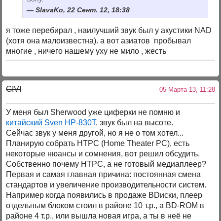
SlavaKo, 22 Сент. 12, 18:38
я тоже перебирал , наилучший звук был у акустики NAD
(хотя она малоизвестна). а вот азиатов пробывал
многие , ничего нашему уху не мило , жесть
GIVI
05 Марта 13, 11:28
У меня был Sherwood уже циферки не помню и
китайский Sven HP-830T
, звук был на высоте.
Сейчас звук у меня другой, но я не о том хотел...
Планирую собрать HTPC (Home Theater PC), есть
некоторые нюансы и сомнения, вот решил обсудить.
Собственно почему HTPC, а не готовый медиаплеер?
Первая и самая главная причина: постоянная смена
стандартов и увеличение производительности систем.
Например когда появились в продаже BDиски, плеер
отдельным блоком стоил в районе 10 т.р., а BD-ROM в
районе 4 т.р., или вышла новая игра, а ты в неё не