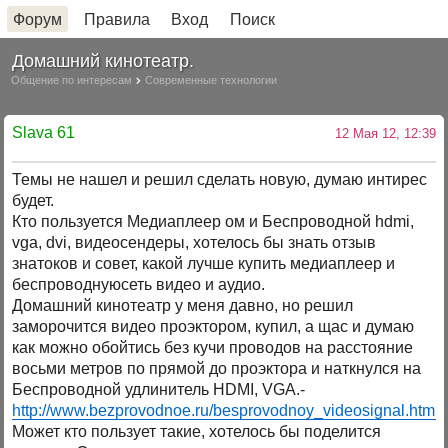
Форум
Правила
Вход
Поиск
Домашний кинотеатр.
Общение по интересам
Современные технологии
Slava 61
12 Мая 12, 12:39
Темы не нашел и решил сделать новую, думаю интирес
будет.
Кто пользуется Медиаплеер ом и Беспроводной hdmi,
vga, dvi, видеосендеры, хотелось бы знать отзыв
знатоков и совет, какой лучше купить медиаплеер и
беспроводнуюсеть видео и аудио.
Домашний кинотеатр у меня давно, но решил
заморочится видео проэктором, купил, а щас и думаю
как можно обойтись без кучи проводов на расстояние
восьми метров по прямой до проэктора и наткнулся на
Беспроводной удлинитель HDMI, VGA.-
http://www.bezprovodnoe.ru/besprovodnoy_videosignal.html
Может кто пользует такие, хотелось бы поделится