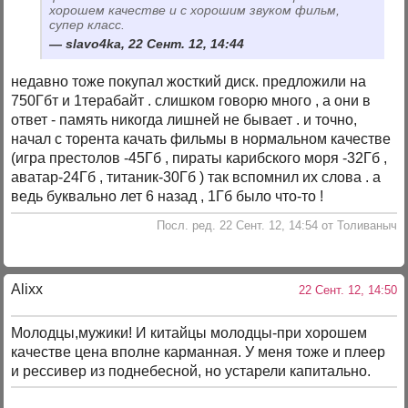
хорошем качестве и с хорошим звуком фильм,
супер класс.
slavo4ka, 22 Сент. 12, 14:44
недавно тоже покупал жосткий диск. предложили на
750Гбт и 1терабайт . слишком говорю много , а они в
ответ - память никогда лишней не бывает . и точно,
начал с торента качать фильмы в нормальном качестве
(игра престолов -45Гб , пираты карибского моря -32Гб ,
аватар-24Гб , титаник-30Гб ) так вспомнил их слова . а
ведь буквально лет 6 назад , 1Гб было что-то !
Посл. ред. 22 Сент. 12, 14:54 от Толиваныч
Alixx
22 Сент. 12, 14:50
Молодцы,мужики! И китайцы молодцы-при хорошем
качестве цена вполне карманная. У меня тоже и плеер
и рессивер из поднебесной, но устарели капитально.