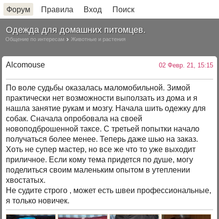
Форум
Правила
Вход
Поиск
Одежда для домашних питомцев.
Общение по интересам
Животные и растения
Alcomouse
02 Февр. 21, 15:15
По воле судьбы оказалась маломобильной. Зимой
практически нет возможности выползать из дома и я
нашла занятие рукам и мозгу. Начала шить одежку для
собак. Сначала опробовала на своей
новоподброшенной таксе. С третьей попытки начало
получаться более менее. Теперь даже шью на заказ.
Хоть не супер мастер, но все же что то уже выходит
приличное. Если кому тема придется по душе, могу
поделиться своим маленьким опытом в утеплении
хвостатых.
Не судите строго , может есть швеи профессиональные,
я только новичек.