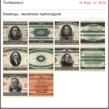
Толиваныч
16 Февр. 13, 06:52
бакинцы , маленько припоздали