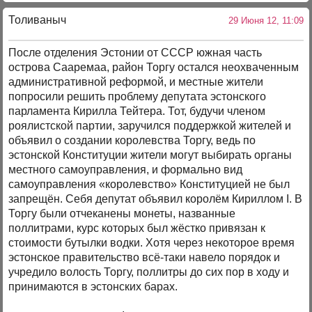
Толиваныч
29 Июня 12, 11:09
После отделения Эстонии от СССР южная часть
острова Сааремаа, район Торгу остался неохваченным
административной реформой, и местные жители
попросили решить проблему депутата эстонского
парламента Кирилла Тейтера. Тот, будучи членом
роялистской партии, заручился поддержкой жителей и
объявил о создании королевства Торгу, ведь по
эстонской Конституции жители могут выбирать органы
местного самоуправления, и формально вид
самоуправления «королевство» Конституцией не был
запрещён. Себя депутат объявил королём Кириллом I. В
Торгу были отчеканены монеты, названные
поллитрами, курс которых был жёстко привязан к
стоимости бутылки водки. Хотя через некоторое время
эстонское правительство всё-таки навело порядок и
учредило волость Торгу, поллитры до сих пор в ходу и
принимаются в эстонских барах.