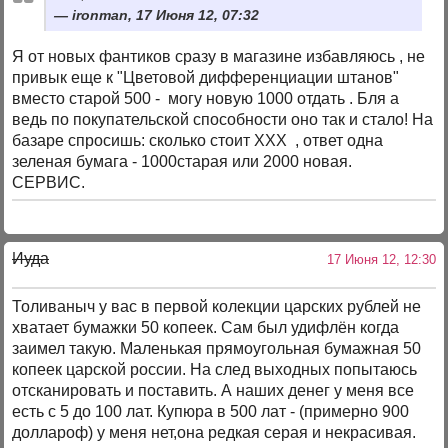
ironman, 17 Июня 12, 07:32
Я от новых фантиков сразу в магазине избавляюсь , не
привык еще к "Цветовой дифференциации штанов"
вместо старой 500 - могу новую 1000 отдать . Бля а
ведь по покупательской способности оно так и стало! На
базаре спросишь: сколько стоит ХХХ , ответ одна
зеленая бумага - 1000старая или 2000 новая.
СЕРВИС.
Иуда
17 Июня 12, 12:30
Толиваныч у вас в первой колекции царских рублей не
хватает бумажки 50 копеек. Сам был удифлён когда
заимел такую. Маленькая прямоугольная бумажная 50
копеек царской россии. На след выходных попытаюсь
отсканировать и поставить. А наших денег у меня все
есть с 5 до 100 лат. Купюра в 500 лат - (примерно 900
доллароф) у меня нет,она редкая серая и некрасивая.