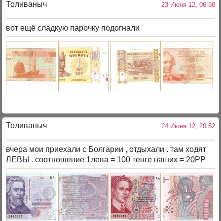
Толиваныч
23 Июня 12, 06:38
вот ещё сладкую парочку подогнали
Толиваныч
24 Июня 12, 20:52
вчера мои приехали с Болгарии , отдыхали . там ходят
ЛЕВЫ . соотношение 1лева = 100 тенге наших = 20РР