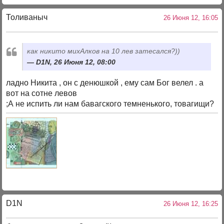
Толиваныч
26 Июня 12, 16:05
как никито михАлков на 10 лев затесался?))
D1N, 26 Июня 12, 08:00
ладно Никита , он с денюшкой , ему сам Бог велел . а
вот на сотне левов
;А не испить ли нам бавагского темненького, товагищи?
D1N
26 Июня 12, 16:25