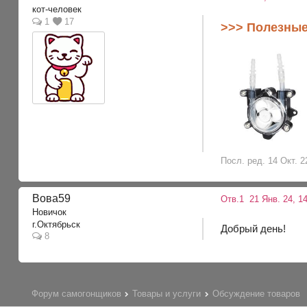
кот-человек
1
17
>>> Полезные
Посл. ред. 14 Окт. 2
Вова59
Отв.1
21 Янв. 24, 14
Новичок
г.Октябрьск
Добрый день!
8
Форум самогонщиков
Товары и услуги
Обсуждение товаров