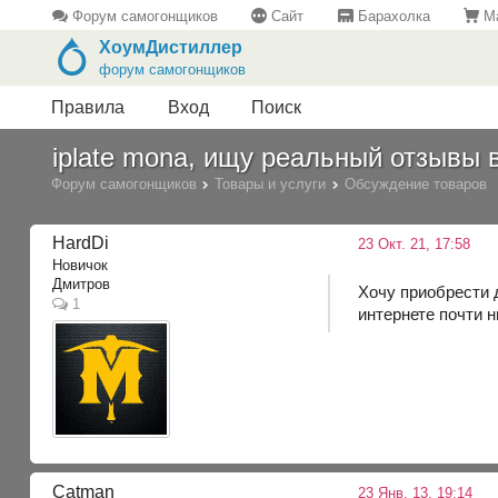
Форум самогонщиков
Сайт
Барахолка
Ма
ХоумДистиллер
форум самогонщиков
Правила
Вход
Поиск
iplate mona, ищу реальный отзывы 
Форум самогонщиков
Товары и услуги
Обсуждение товаров
HardDi
23 Окт. 21, 17:58
Новичок
Дмитров
Хочу приобрести 
1
интернете почти н
Catman
23 Янв. 13, 19:14