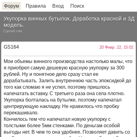
Форум
Правила
Вход
Поиск
Укупорка винных бутылок. Доработка красной и 3Д
модель.
Сделай сам
GS164
20 Февр. 22, 15:02
Мои объемы винного производства настолько малы, что
я приобрел самую дешевую красную укупорку за 300
рублей. Ну и понятное дело сразу стал ее
дорабатывать. Залить внутреннюю часть эпоксидкой до
того как сломаю я не успел, поэтому пришлось
напечатать вставку. С третьего раза она села плотно.
Укупорка болталась на бутылке, поэтому напечатал
центрирующую накладку. Не нравилось что пробку
перекашивало.
Кончилось тем что напечатал новую укупорку с
толстыми более 5мм стенками. По деньгам особой
выгоды нет. В чем то она удобнее. Позволяет давить со